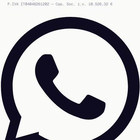
P.IVA IT04048261202 — Cap. Soc. i.v. 10.526,32 €