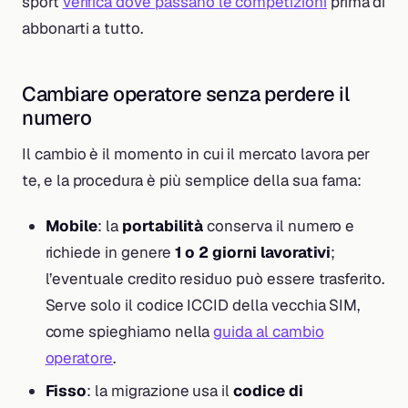
sport
verifica dove passano le competizioni
prima di
abbonarti a tutto.
Cambiare operatore senza perdere il
numero
Il cambio è il momento in cui il mercato lavora per
te, e la procedura è più semplice della sua fama:
Mobile
: la
portabilità
conserva il numero e
richiede in genere
1 o 2 giorni lavorativi
;
l’eventuale credito residuo può essere trasferito.
Serve solo il codice ICCID della vecchia SIM,
come spieghiamo nella
guida al cambio
operatore
.
Fisso
: la migrazione usa il
codice di