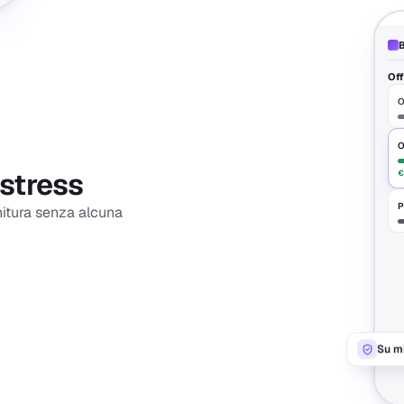
B
Off
O
O
 stress
€
P
nitura senza alcuna
Su mi