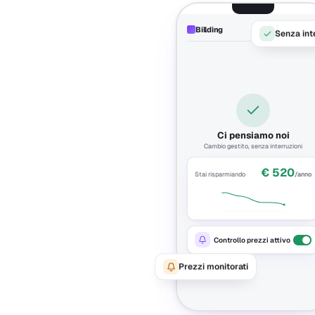
Billding
Passo 03
Senza int
Ci pensiamo noi
Cambio gestito, senza interruzioni
€ 520
Stai risparmiando
/anno
Controllo prezzi attivo
Prezzi monitorati