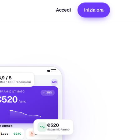
Accedi
Inizia ora
4,9 / 5
ltre 1.000 recensioni
llding
MR
SPARMIO STIMATO
38%
€
520
/anno
€520
e utenze
Dettagli
risparmio/anno
Luce
Gas
€240
€180