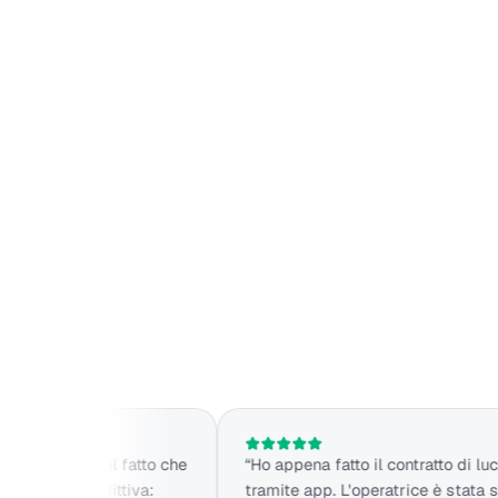
ore e il fatto che
“Ho appena fatto il contratto di luce e gas
i predittiva:
tramite app. L'operatrice è stata super gen