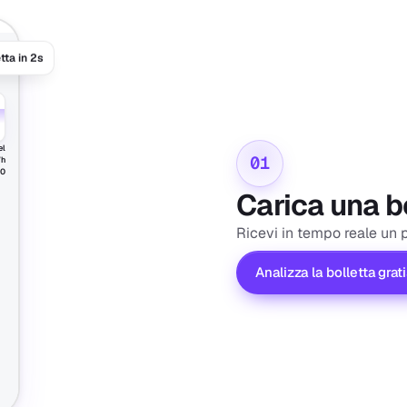
tta in 2s
el
01
Wh
80
Carica una b
Ricevi in tempo reale un 
Analizza la bolletta grat