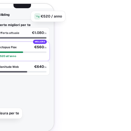
illding
Passo 02
€520 / anno
erte migliori per te
€1.080
fferta attuale
/a
MIGLIORE
€560
ctopus Flex
/a
520 all'anno
€640
lenitude Web
/a
sura per te