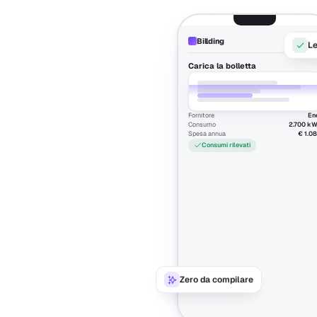
Billding
Passo 01
Le
Carica la bolletta
Fornitore
En
Consumo
2.700 k
Spesa annua
€ 1.0
Consumi rilevati
Zero da compilare