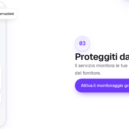
erruzioni
03
Proteggiti dai
Il servizio monitora le tue
del fornitore.
Attiva il monitoraggio gr