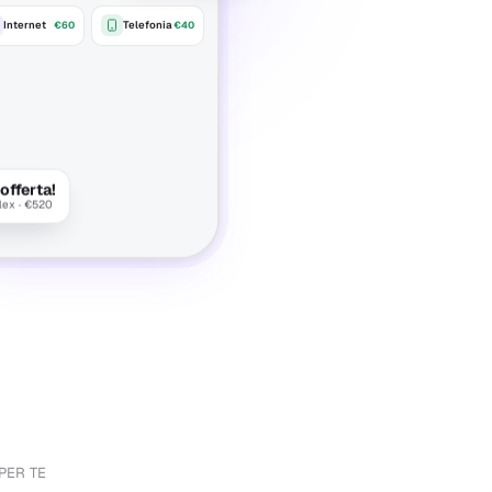
Internet
Telefonia
€60
€40
offerta!
lex · €520
PER TE