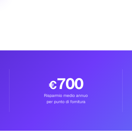
700
€
Risparmio medio annuo
per punto di fornitura