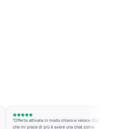
fferta attivata in modo chiaro e veloce. Ciò
“Servizio molto
he mi piace di più è avere una chat come
considerando la