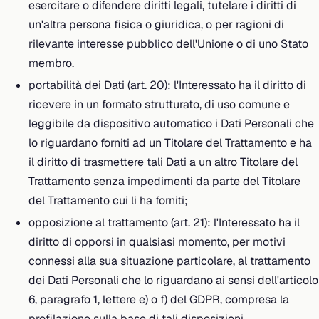
esercitare o difendere diritti legali, tutelare i diritti di
un'altra persona fisica o giuridica, o per ragioni di
rilevante interesse pubblico dell'Unione o di uno Stato
membro.
portabilità dei Dati (art. 20): l'Interessato ha il diritto di
ricevere in un formato strutturato, di uso comune e
leggibile da dispositivo automatico i Dati Personali che
lo riguardano forniti ad un Titolare del Trattamento e ha
il diritto di trasmettere tali Dati a un altro Titolare del
Trattamento senza impedimenti da parte del Titolare
del Trattamento cui li ha forniti;
opposizione al trattamento (art. 21): l'Interessato ha il
diritto di opporsi in qualsiasi momento, per motivi
connessi alla sua situazione particolare, al trattamento
dei Dati Personali che lo riguardano ai sensi dell'articolo
6, paragrafo 1, lettere e) o f) del GDPR, compresa la
profilazione sulla base di tali disposizioni.