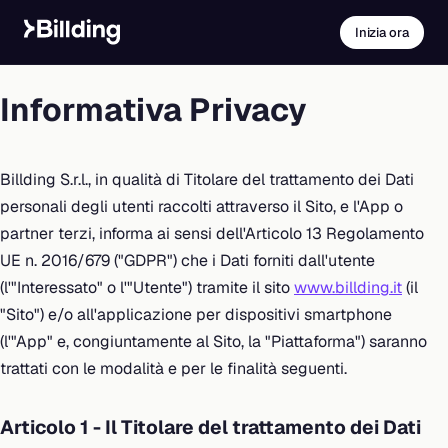
Inizia ora
Informativa Privacy
Billding S.r.l., in qualità di Titolare del trattamento dei Dati
personali degli utenti raccolti attraverso il Sito, e l'App o
partner terzi, informa ai sensi dell'Articolo 13 Regolamento
UE n. 2016/679 ("GDPR") che i Dati forniti dall'utente
(l'"Interessato" o l'"Utente") tramite il sito
www.billding.it
(il
"Sito") e/o all'applicazione per dispositivi smartphone
(l'"App" e, congiuntamente al Sito, la "Piattaforma") saranno
trattati con le modalità e per le finalità seguenti.
Articolo 1 - Il Titolare del trattamento dei Dati