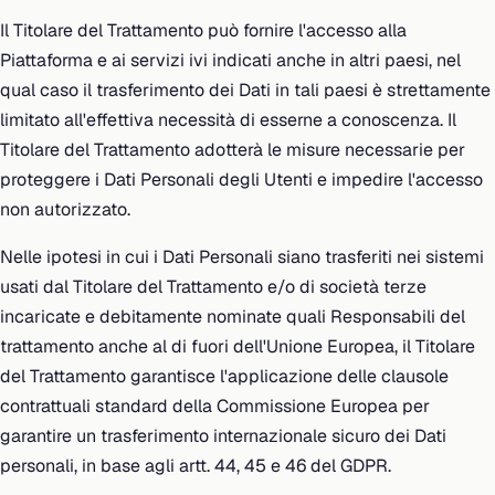
Il Titolare del Trattamento può fornire l'accesso alla
Piattaforma e ai servizi ivi indicati anche in altri paesi, nel
qual caso il trasferimento dei Dati in tali paesi è strettamente
limitato all'effettiva necessità di esserne a conoscenza. Il
Titolare del Trattamento adotterà le misure necessarie per
proteggere i Dati Personali degli Utenti e impedire l'accesso
non autorizzato.
Nelle ipotesi in cui i Dati Personali siano trasferiti nei sistemi
usati dal Titolare del Trattamento e/o di società terze
incaricate e debitamente nominate quali Responsabili del
trattamento anche al di fuori dell'Unione Europea, il Titolare
del Trattamento garantisce l'applicazione delle clausole
contrattuali standard della Commissione Europea per
garantire un trasferimento internazionale sicuro dei Dati
personali, in base agli artt. 44, 45 e 46 del GDPR.