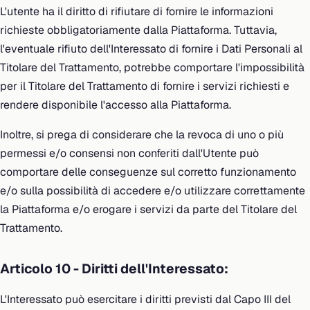
L'utente ha il diritto di rifiutare di fornire le informazioni
richieste obbligatoriamente dalla Piattaforma. Tuttavia,
l'eventuale rifiuto dell'Interessato di fornire i Dati Personali al
Titolare del Trattamento, potrebbe comportare l'impossibilità
per il Titolare del Trattamento di fornire i servizi richiesti e
rendere disponibile l'accesso alla Piattaforma.
Inoltre, si prega di considerare che la revoca di uno o più
permessi e/o consensi non conferiti dall'Utente può
comportare delle conseguenze sul corretto funzionamento
e/o sulla possibilità di accedere e/o utilizzare correttamente
la Piattaforma e/o erogare i servizi da parte del Titolare del
Trattamento.
Articolo 10 - Diritti dell'Interessato:
L'Interessato può esercitare i diritti previsti dal Capo III del