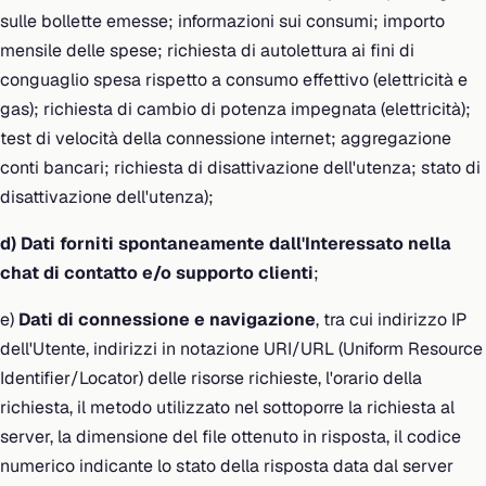
sulle bollette emesse; informazioni sui consumi; importo
mensile delle spese; richiesta di autolettura ai fini di
conguaglio spesa rispetto a consumo effettivo (elettricità e
gas); richiesta di cambio di potenza impegnata (elettricità);
test di velocità della connessione internet; aggregazione
conti bancari; richiesta di disattivazione dell'utenza; stato di
disattivazione dell'utenza);
d) Dati forniti spontaneamente dall'Interessato nella
chat di contatto e/o supporto clienti
;
e)
Dati di connessione e navigazione
, tra cui indirizzo IP
dell'Utente, indirizzi in notazione URI/URL (Uniform Resource
Identifier/Locator) delle risorse richieste, l'orario della
richiesta, il metodo utilizzato nel sottoporre la richiesta al
server, la dimensione del file ottenuto in risposta, il codice
numerico indicante lo stato della risposta data dal server