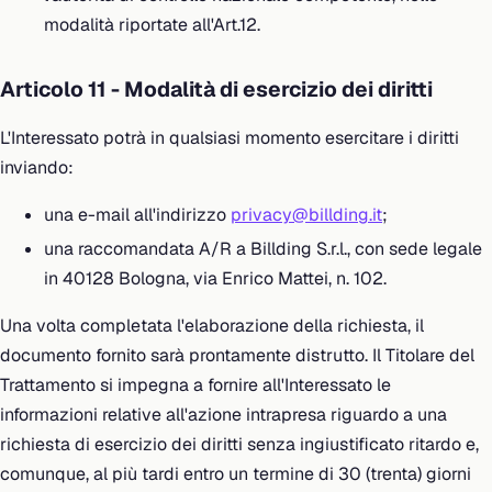
modalità riportate all'Art.12.
Articolo 11 - Modalità di esercizio dei diritti
L'Interessato potrà in qualsiasi momento esercitare i diritti
inviando:
una e-mail all'indirizzo
privacy@billding.it
;
una raccomandata A/R a Billding S.r.l., con sede legale
in 40128 Bologna, via Enrico Mattei, n. 102.
Una volta completata l'elaborazione della richiesta, il
documento fornito sarà prontamente distrutto. Il Titolare del
Trattamento si impegna a fornire all'Interessato le
informazioni relative all'azione intrapresa riguardo a una
richiesta di esercizio dei diritti senza ingiustificato ritardo e,
comunque, al più tardi entro un termine di 30 (trenta) giorni