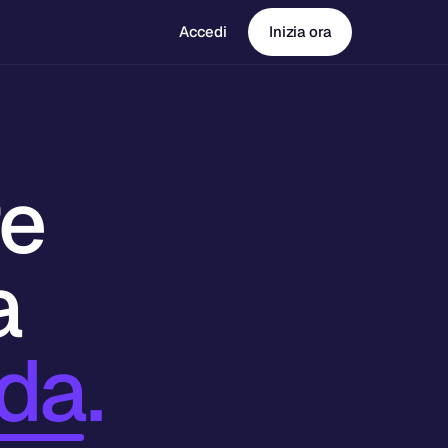
Accedi
Inizia ora
re
a
da.