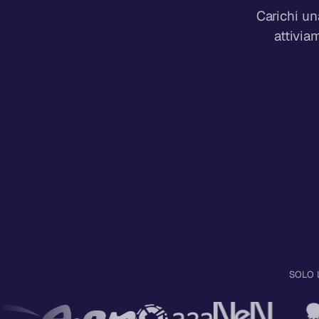
Carichi un
attivia
SOLO 