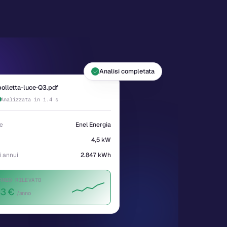
Analisi completata
bolletta-luce-Q3.pdf
Analizzata in 1.4 s
re
Enel Energia
4,5 kW
 annui
2.847 kWh
RMIO RILEVATO
43
€
/anno