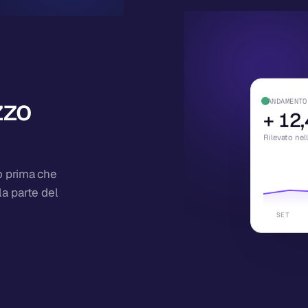
zzo
ANDAMENTO
+
12,
Rilevato nel
o prima che
la parte del
SET