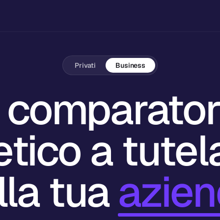
Privati
Business
l comparato
etico a tutel
lla tua
azien