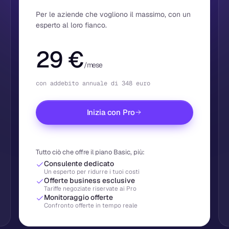
Per le aziende che vogliono il massimo, con un
esperto al loro fianco.
29 €
/mese
con addebito annuale di 348 euro
Inizia con Pro
Tutto ciò che offre il piano Basic, più:
Consulente dedicato
Un esperto per ridurre i tuoi costi
Offerte business esclusive
Tariffe negoziate riservate ai Pro
Monitoraggio offerte
Confronto offerte in tempo reale