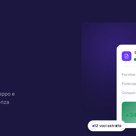
Fornito
Potenza
roppo e
Consumi
enza
RISPA
+
3
12 voci estratte