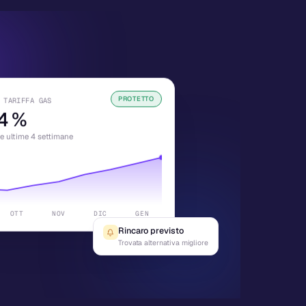
PROTETTO
 TARIFFA GAS
4
%
le ultime 4 settimane
OTT
NOV
DIC
GEN
Rincaro previsto
Trovata alternativa migliore