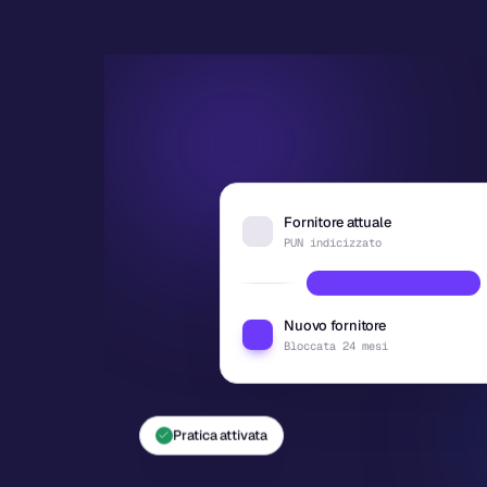
Fornitore attuale
PUN indicizzato
Cambio gestito da Billding
Nuovo fornitore
Bloccata 24 mesi
Pratica attivata