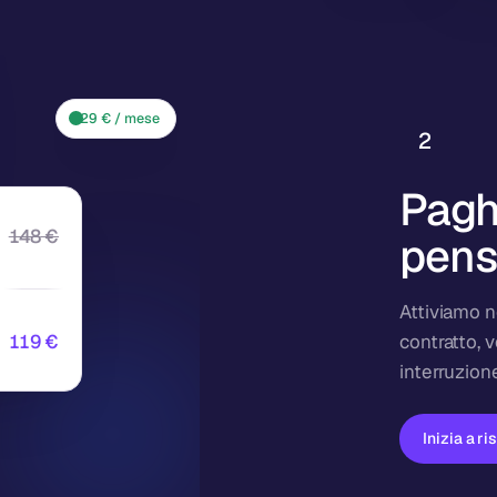
29 € / mese
2
Pagh
148
€
pens
Attiviamo n
119
€
contratto, 
interruzione
Inizia a r