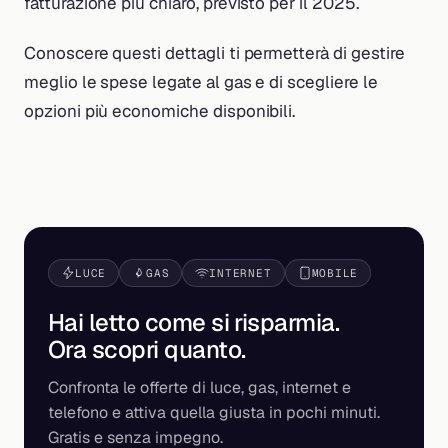
fatturazione più chiaro, previsto per il 2025.
Conoscere questi dettagli ti permetterà di gestire
meglio le spese legate al gas e di scegliere le
opzioni più economiche disponibili.
LUCE
GAS
INTERNET
MOBILE
Hai letto come si risparmia.
Ora scopri
quanto
.
Confronta le offerte di luce, gas, internet e
telefono e attiva quella giusta in pochi minuti.
Gratis e senza impegno.