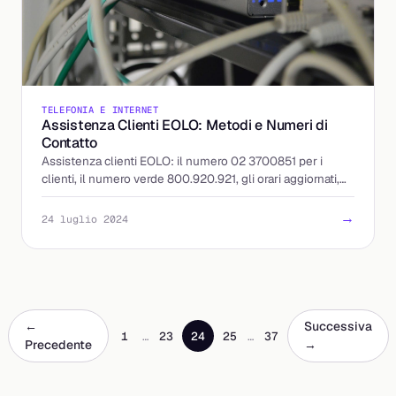
TELEFONIA E INTERNET
Assistenza Clienti EOLO: Metodi e Numeri di
Contatto
Assistenza clienti EOLO: il numero 02 3700851 per i
clienti, il numero verde 800.920.921, gli orari aggiornati,
webmail, PEC e i canali per i reclami.
→
24 luglio 2024
←
Successiva
1
…
23
24
25
…
37
Precedente
→