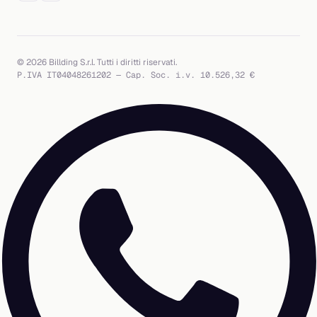
© 2026 Billding S.r.l. Tutti i diritti riservati.
P.IVA IT04048261202 — Cap. Soc. i.v. 10.526,32 €