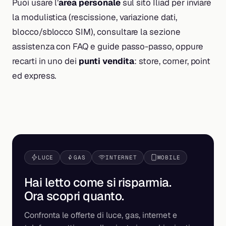
Puoi usare l’
area personale
sul sito Iliad per inviare
la modulistica (rescissione, variazione dati,
blocco/sblocco SIM), consultare la sezione
assistenza con FAQ e guide passo-passo, oppure
recarti in uno dei
punti vendita
: store, corner, point
ed express.
LUCE
GAS
INTERNET
MOBILE
Hai letto come si risparmia.
Ora scopri
quanto
.
Confronta le offerte di luce, gas, internet e