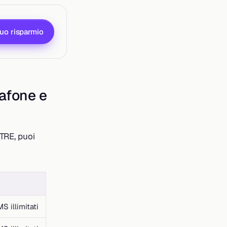
tuo risparmio
afone e
TRE, puoi
S illimitati