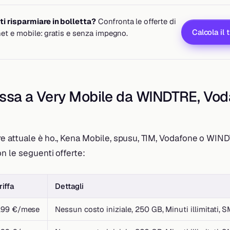
i risparmiare in bolletta?
Confronta le offerte di
Calcola il 
rnet e mobile: gratis e senza impegno.
assa a Very Mobile da WINDTRE, Vod
re attuale è ho., Kena Mobile, spusu, TIM, Vodafone o WIND
n le seguenti offerte:
riffa
Dettagli
,99 €/mese
Nessun costo iniziale, 250 GB, Minuti illimitati, SM