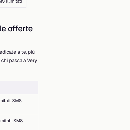
S illimitati
le offerte
edicate a te, più
r chi passa a Very
imitati, SMS
imitati, SMS