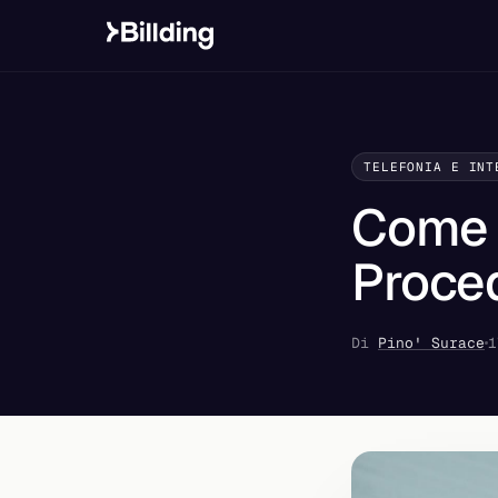
TELEFONIA E INT
Come 
Proced
Di
Pino' Surace
1