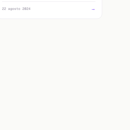
la riattivazione e i problemi comuni.
→
22 agosto 2024