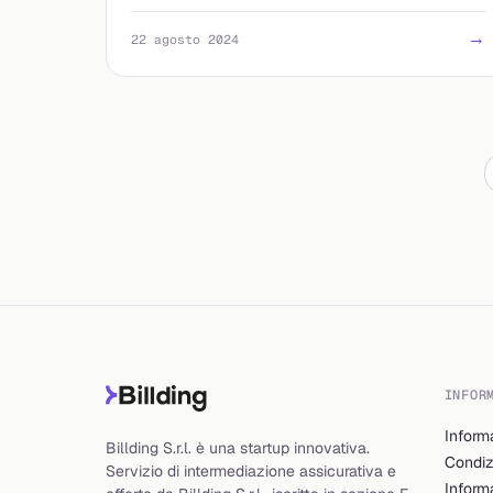
dall'estero. Orari e canali aggiornati al 2026.
→
22 agosto 2024
INFOR
Inform
Billding S.r.l. è una startup innovativa.
Condiz
Servizio di intermediazione assicurativa e
Inform