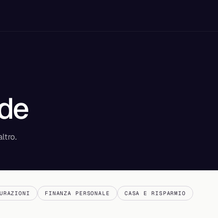
ide
ltro.
URAZIONI
FINANZA PERSONALE
CASA E RISPARMIO