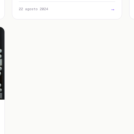
app e i numeri utili se non riesci a entrare.
→
22 agosto 2024