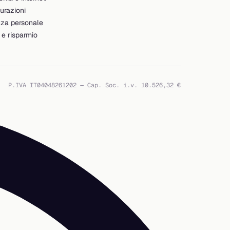
urazioni
nza personale
e risparmio
P.IVA IT04048261202 — Cap. Soc. i.v. 10.526,32 €