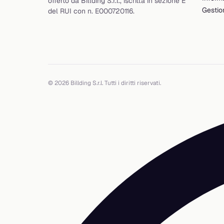
offerto da Billding S.r.l., iscritta in sezione E
Gestio
del RUI con n. E000720116.
© 2026 Billding S.r.l. Tutti i diritti riservati.