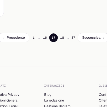
← Precedente
Successiva →
1
…
16
17
18
…
37
MATI
INTERAGISCI
GUID
ativa Privacy
Blog
Confr
ioni Generali
La redazione
Offer
azioni Legali
Gestione Reclami
Telef