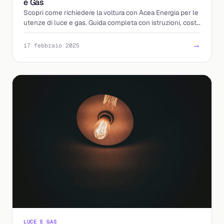
e Gas
Scopri come richiedere la voltura con Acea Energia per le
utenze di luce e gas. Guida completa con istruzioni, costi
e contatti.
→
17 febbraio 2025
LUCE E GAS