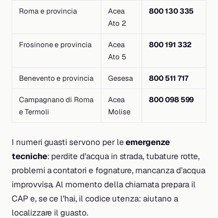
Roma e provincia
Acea
800 130 335
Ato 2
Frosinone e provincia
Acea
800 191 332
Ato 5
Benevento e provincia
Gesesa
800 511 717
Campagnano di Roma
Acea
800 098 599
e Termoli
Molise
I numeri guasti servono per le
emergenze
tecniche
: perdite d’acqua in strada, tubature rotte,
problemi a contatori e fognature, mancanza d’acqua
improvvisa. Al momento della chiamata prepara il
CAP e, se ce l’hai, il codice utenza: aiutano a
localizzare il guasto.