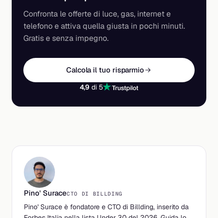
Confronta le offerte di luce, gas, internet e
telefono e attiva quella giusta in pochi minuti.
Gratis e senza impegno.
Calcola il tuo risparmio
4,9
di 5
Pino' Surace
CTO DI BILLDING
Pino' Surace è fondatore e CTO di Billding, inserito da
Forbes Italia nella lista Under 30 del 2026. Guida lo