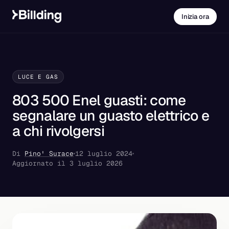
Inizia ora
LUCE E GAS
803 500 Enel guasti: come
segnalare un guasto elettrico e
a chi rivolgersi
Di
Pino' Surace
12 luglio 2024
Aggiornato il 3 luglio 2026