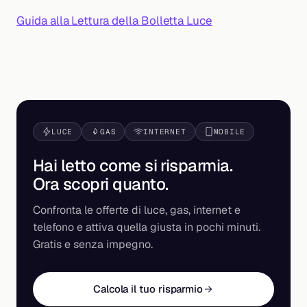
Guida alla Lettura della Bolletta Luce
LUCE
GAS
INTERNET
MOBILE
Hai letto come si risparmia.
Ora scopri
quanto
.
Confronta le offerte di luce, gas, internet e
telefono e attiva quella giusta in pochi minuti.
Gratis e senza impegno.
Calcola il tuo risparmio