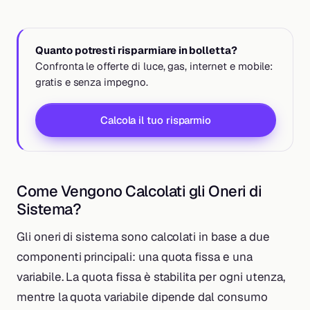
Quanto potresti risparmiare in bolletta?
Confronta le offerte di luce, gas, internet e mobile:
gratis e senza impegno.
Calcola il tuo risparmio
Come Vengono Calcolati gli Oneri di
Sistema?
Gli oneri di sistema sono calcolati in base a due
componenti principali: una quota fissa e una
variabile. La quota fissa è stabilita per ogni utenza,
mentre la quota variabile dipende dal consumo