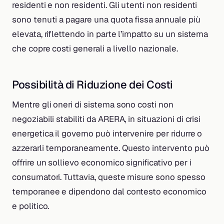
residenti e non residenti. Gli utenti non residenti
sono tenuti a pagare una quota fissa annuale più
elevata, riflettendo in parte l’impatto su un sistema
che copre costi generali a livello nazionale.
Possibilità di Riduzione dei Costi
Mentre gli oneri di sistema sono costi non
negoziabili stabiliti da ARERA, in situazioni di crisi
energetica il governo può intervenire per ridurre o
azzerarli temporaneamente. Questo intervento può
offrire un sollievo economico significativo per i
consumatori. Tuttavia, queste misure sono spesso
temporanee e dipendono dal contesto economico
e politico.