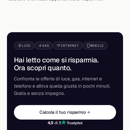
LUCE
GAS
INTERNET
MOBILE
Hai letto come si risparmia.
Ora scopri
quanto
.
Confronta le offerte di luce, gas, internet e
telefono e attiva quella giusta in pochi minuti.
Gratis e senza impegno.
Calcola il tuo risparmio
4,9
di 5