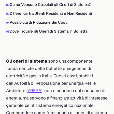
Come Vengono Calcolati gli Oneri di Sistema?
Differenze tra Utenti Residenti e Non Residenti
Possibilità di Riduzione dei Costi
Dove Trovare gli Oneri di Sistema in Bolletta
Gli oneri di sistema
sono una componente
fondamentale delle bollette energetiche di
elettricità e gas in Italia. Questi costi, stabiliti
dall’Autorità di Regolazione per Energia Reti e
Ambiente (
ARERA
), non dipendono dal consumo di
energia, ma servono a finanziare attività di interesse
generale per il sistema energetico nazionale.
Comprendere come funzionano gli oneri di sistema