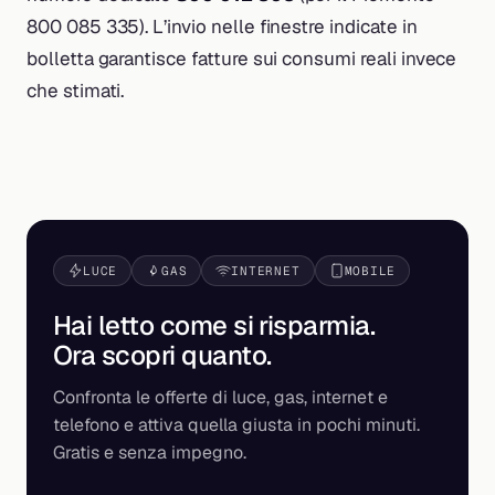
800 085 335). L’invio nelle finestre indicate in
bolletta garantisce fatture sui consumi reali invece
che stimati.
LUCE
GAS
INTERNET
MOBILE
Hai letto come si risparmia.
Ora scopri
quanto
.
Confronta le offerte di luce, gas, internet e
telefono e attiva quella giusta in pochi minuti.
Gratis e senza impegno.