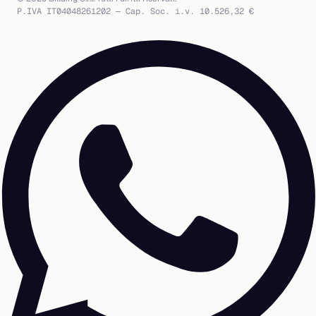
P.IVA IT04048261202 — Cap. Soc. i.v. 10.526,32 €