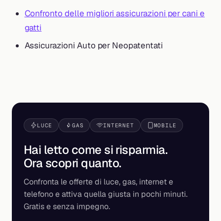
Confronto delle migliori assicurazioni per cani e
gatti
Assicurazioni Auto per Neopatentati
LUCE
GAS
INTERNET
MOBILE
Hai letto come si risparmia.
Ora scopri
quanto
.
Confronta le offerte di luce, gas, internet e
telefono e attiva quella giusta in pochi minuti.
Gratis e senza impegno.