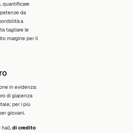
, quantificare
ompetenze da
onibilità a
a tagliare le
bito margine per il
ro
none in evidenza:
uro di giacenza
ale; per i più
per giovani.
 hai),
di credito