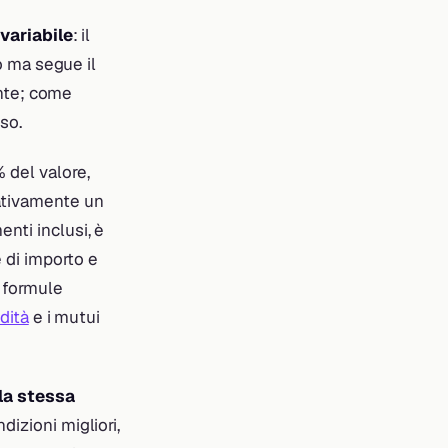
 variabile
: il
so ma segue il
dente; come
so.
 del valore,
ativamente un
nti inclusi, è
e di importo e
 formule
dità
e i mutui
la stessa
dizioni migliori,