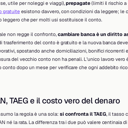
se, utile per noleggi e viaggi),
prepagate
(limiti il rischio 
o gratuite
esistono davvero, con condizioni da leggere; le 
o leggero che per molti usi sostituisce il conto.
uale non regge il confronto,
cambiare banca è un diritto a
 di trasferimento del conto è gratuito e la nuova banca dev
vorativi, spostando anche domiciliazioni, bonifici ricorrenti 
usura del vecchio conto non ha penali. L’unico lavoro vero è
to conto dopo un mese per verificare che ogni addebito rico
AN, TAEG e il costo vero del denaro
nsumo la regola è una sola:
si confronta il TAEG
, il tasso
AN né la rata. La differenza tra i due può valere centinaia d