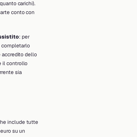
a quanto carichi).
carte conto con
ssistito
: per
e completarlo
e accredito dello
 il controllo
rrente sia
 che include tutte
i euro su un