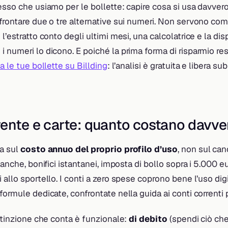
esso che usiamo per le bollette: capire cosa si usa davvero
nfrontare due o tre alternative sui numeri. Non servono c
l’estratto conto degli ultimi mesi, una calcolatrice e la disp
 numeri lo dicono. E poiché la prima forma di risparmio rest
ca le tue bollette su Billding
: l’analisi è gratuita e libera su
ente e carte: quanto costano davve
ta sul
costo annuo del proprio profilo d’uso
, non sul ca
banche, bonifici istantanei, imposta di bollo sopra i 5.000 e
 allo sportello. I conti a zero spese coprono bene l’uso digit
formule dedicate, confrontate nella guida ai conti correnti 
istinzione che conta è funzionale:
di debito
(spendi ciò che