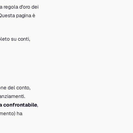
a regola d’oro dei
. Questa pagina è
leto su conti,
one del conto,
nanziamenti.
a confrontabile
,
amento) ha