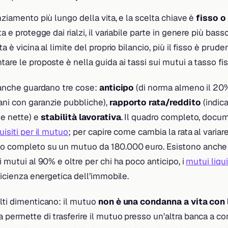
anziamento più lungo della vita, e la scelta chiave è
fisso o
ta e protegge dai rialzi, il variabile parte in genere più bas
ta è vicina al limite del proprio bilancio, più il fisso è pru
tare le proposte è nella guida ai tassi sui mutui a tasso fis
 banche guardano tre cose:
anticipo
(di norma almeno il 20%
ani con garanzie pubbliche),
rapporto rata/reddito
(indic
te nette) e
stabilità lavorativa
. Il quadro completo, docume
uisiti per il mutuo
; per capire come cambia la rata al variar
o completo su un mutuo da 180.000 euro. Esistono anche
i mutui al 90% e oltre per chi ha poco anticipo, i
mutui liqui
fficienza energetica dell’immobile.
lti dimenticano: il mutuo
non è una condanna a vita con 
a permette di trasferire il mutuo presso un’altra banca a con