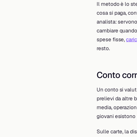
Il metodo è lo st
cosa si paga, co
analista: servono 
cambiare quando i
spese fisse,
cari
resto.
Conto corr
Un conto si valu
prelievi da altre 
media, operazioni
giovani esistono 
Sulle carte, la d