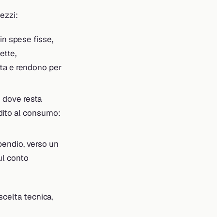
pezzi:
 in spese fisse,
ette,
lta e rendono per
o dove resta
redito al consumo:
pendio, verso un
ul conto
scelta tecnica,