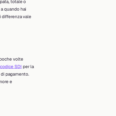
pata, totale o
o a quando hai
i differenza vale
 poche volte
l
codice SDI
per la
ti di pagamento.
more e