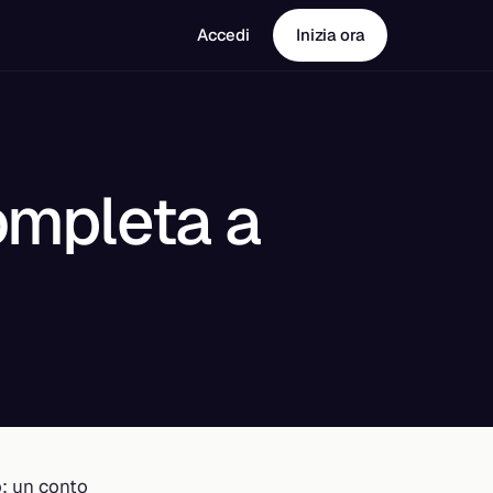
Accedi
Inizia ora
ompleta a
o: un conto