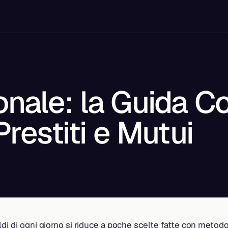
onale: la Guida C
Prestiti e Mutui
ldi di ogni giorno si riduce a poche scelte fatte con metod