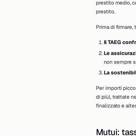
prestito medio, 
prestito.
Prima di firmare, t
Il TAEG conf
Le assicuraz
non sempre s
La sostenibil
Per importi picco
di più), trattate n
finalizzato e alte
Mutui: tass