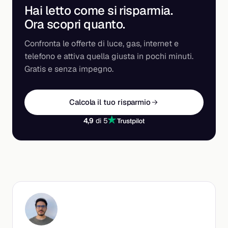
Hai letto come si risparmia.
Ora scopri
quanto
.
Confronta le offerte di luce, gas, internet e
telefono e attiva quella giusta in pochi minuti.
Gratis e senza impegno.
Calcola il tuo risparmio
4,9
di 5