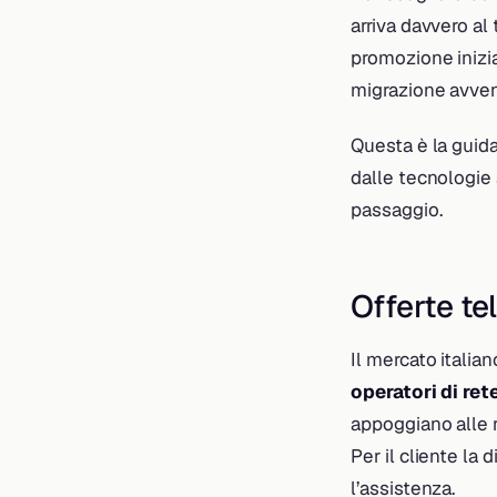
arriva davvero al
promozione inizia
migrazione avven
Questa è la guida
dalle tecnologie 
passaggio.
Offerte te
Il mercato italia
operatori di ret
appoggiano alle re
Per il cliente la 
l’assistenza.