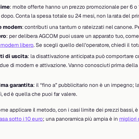
gime
: molte offerte hanno un prezzo promozionale per 6 o
dopo. Conta la spesa totale su 24 mesi, non la rata del pr
 e modem
: contributi una tantum o rateizzati nel canone. 
ero
: per delibera AGCOM puoi usare un apparato tuo, com
l modem libero
. Se scegli quello dell’operatore, chiedi il tot
ti di uscita
: la disattivazione anticipata può comportare co
idue di modem e attivazione. Vanno conosciuti prima della 
ima garantita
: il “fino a” pubblicitario non è un impegno; 
ì, ed è quella che puoi far valere.
e applicare il metodo, con i casi limite dei prezzi bassi, è
asa sotto i 10 euro
; una panoramica più ampia è in
migliori 