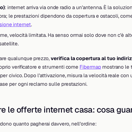
o)
: internet arriva via onde radio a un’antenna. È la soluzio
bra; le prestazioni dipendono da copertura e ostacoli, co
sione internet
.
ame, velocità limitata. Ha senso ormai solo dove non c’è alt
satellite.
tare qualunque prezzo,
verifica la copertura al tuo indiri
roprio verificatore e strumenti come
Fibermap
mostrano le 
 per civico. Dopo l’attivazione, misura la velocità reale con
 base per ogni reclamo sulle prestazioni.
e le offerte internet casa: cosa gua
idono quanto pagherai davvero, nell’ordine: