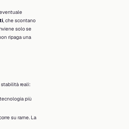
 eventuale
ti
, che scontano
onviene solo se
non ripaga una
tabilità reali:
a tecnologia più
o corre su rame. La