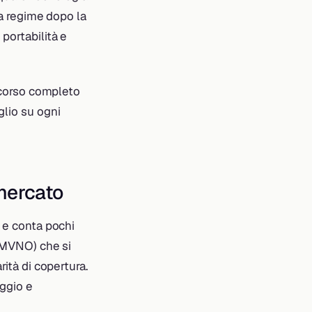
 a regime dopo la
portabilità e
ercorso completo
glio su ogni
 mercato
i e conta pochi
MVNO) che si
rità di copertura.
oggio e