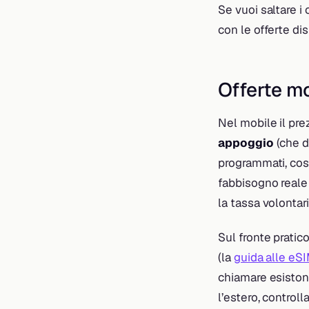
Se vuoi saltare i 
con le offerte di
Offerte mo
Nel mobile il prez
appoggio
(che d
programmati, cost
fabbisogno reale 
la tassa volontaria
Sul fronte pratico
(la
guida alle eS
chiamare esisto
l’estero, control