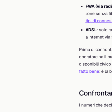
FWA (via radi
zone senza fi
tipi di connes
ADSL
: solo r
a internet via 
Prima di confron
operatore ha il p
disponibili civico
fatto bene
: è la
Confrontar
I numeri che dec