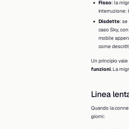
Fisso
: la mig
interruzione: 
Disdette
: se
caso Sky, con 
mobile appena 
come descritt
Un principio vale
funzioni
. La mig
Linea lent
Quando la connes
giorni: