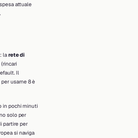
 spesa attuale
.
: la
rete di
i
(rincari
efault. Il
 per usarne 8 è
o in pochi minuti
ono solo per
i partire per
uropea si naviga