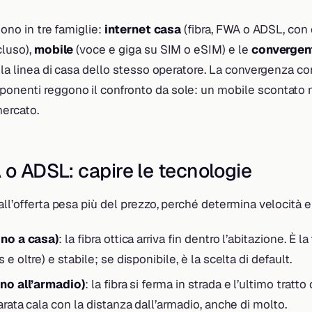
dono in tre famiglie:
internet casa
(fibra, FWA o ADSL, con
cluso),
mobile
(voce e giga su SIM o eSIM) e le
convergen
a la linea di casa dello stesso operatore. La convergenza c
onenti reggono il confronto da sole: un mobile scontato 
mercato.
 o ADSL: capire le tecnologie
ll’offerta pesa più del prezzo, perché determina velocità e s
ino a casa)
: la fibra ottica arriva fin dentro l’abitazione. È l
e oltre) e stabile; se disponibile, è la scelta di default.
ino all’armadio)
: la fibra si ferma in strada e l’ultimo tratt
arata cala con la distanza dall’armadio, anche di molto.