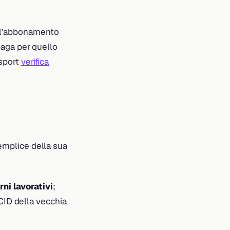
e l’abbonamento
 paga per quello
 sport
verifica
semplice della sua
rni lavorativi
;
CCID della vecchia