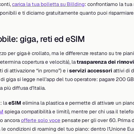
conti,
carica la tua bolletta su Billding
: confrontiamo la tua
sponibili e ti diciamo gratuitamente quanto puoi risparmiare
bile: giga, reti ed eSIM
zo per giga è crollato, ma le differenze restano su tre piani
etermina copertura e velocità), la
trasparenza dei rinnov
i di attivazione “in promo”) e i
servizi accessori
attivi di d
di giga si legge nell’app del tuo operatore: pagare 200 GB
 più diffusa d’Italia.
: la
eSIM
elimina la plastica e permette di attivare un pian
IM
spiega compatibilità e limiti), mentre per chi usa il telef
no ancora
offerte solo voce
pensate per gli over 60. Prima d
la le condizioni di roaming del tuo piano: dentro l’Unione E