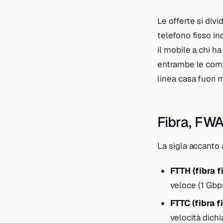
Le offerte si divi
telefono fisso in
il mobile a chi h
entrambe le comp
linea casa fuori 
Fibra, FWA
La sigla accanto a
FTTH (fibra f
veloce (1 Gbps 
FTTC (fibra f
velocità dichi