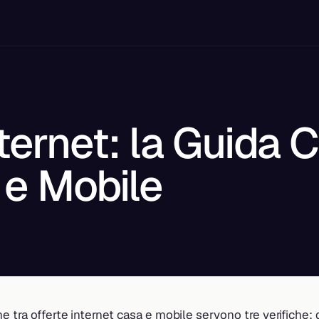
nternet: la Guida
a e Mobile
e tra offerte internet casa e mobile servono tre verifiche: