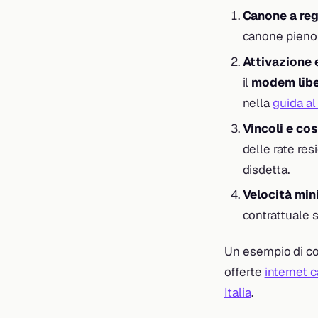
Canone a re
canone pieno 
Attivazione
il
modem lib
nella
guida a
Vincoli e cos
delle rate res
disdetta.
Velocità min
contrattuale s
Un esempio di com
offerte
internet c
Italia
.