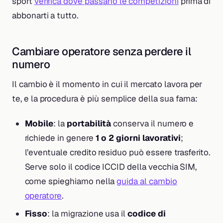
sport
verifica dove passano le competizioni
prima di
abbonarti a tutto.
Cambiare operatore senza perdere il
numero
Il cambio è il momento in cui il mercato lavora per
te, e la procedura è più semplice della sua fama:
Mobile
: la
portabilità
conserva il numero e
richiede in genere
1 o 2 giorni lavorativi
;
l’eventuale credito residuo può essere trasferito.
Serve solo il codice ICCID della vecchia SIM,
come spieghiamo nella
guida al cambio
operatore
.
Fisso
: la migrazione usa il
codice di