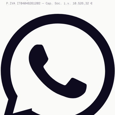
P.IVA IT04048261202 — Cap. Soc. i.v. 10.526,32 €