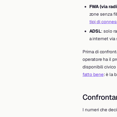
FWA (via radi
zone senza fi
tipi di connes
ADSL
: solo r
a internet via 
Prima di confron
operatore ha il p
disponibili civico
fatto bene
: è la
Confrontar
I numeri che dec