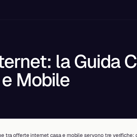
nternet: la Guida
a e Mobile
e tra offerte internet casa e mobile servono tre verifiche: