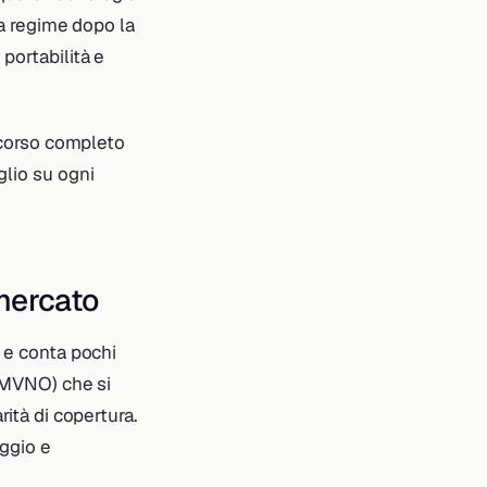
 a regime dopo la
portabilità e
ercorso completo
glio su ogni
 mercato
i e conta pochi
MVNO) che si
rità di copertura.
oggio e