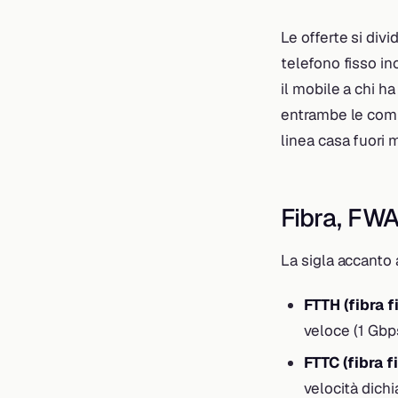
Le offerte si divi
telefono fisso in
il mobile a chi h
entrambe le comp
linea casa fuori 
Fibra, FWA
La sigla accanto a
FTTH (fibra f
veloce (1 Gbps 
FTTC (fibra f
velocità dichi