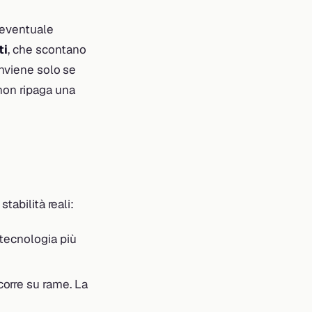
 eventuale
ti
, che scontano
onviene solo se
non ripaga una
tabilità reali:
a tecnologia più
o corre su rame. La