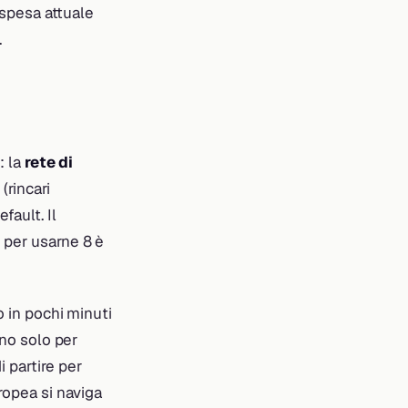
 spesa attuale
.
: la
rete di
i
(rincari
efault. Il
 per usarne 8 è
o in pochi minuti
ono solo per
i partire per
uropea si naviga