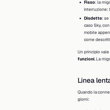
Fisso
: la mig
interruzione: 
Disdette
: se
caso Sky, con 
mobile appena 
come descritt
Un principio vale
funzioni
. La mig
Linea lent
Quando la connes
giorni: