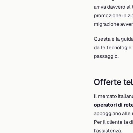
arriva davvero al
promozione inizia
migrazione avven
Questa è la guida
dalle tecnologie 
passaggio.
Offerte te
Il mercato italia
operatori di ret
appoggiano alle re
Per il cliente la 
l’assistenza.