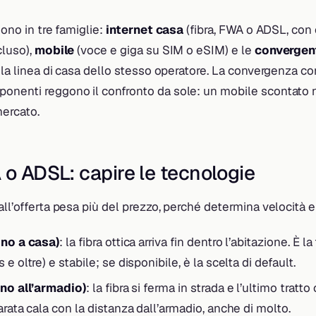
dono in tre famiglie:
internet casa
(fibra, FWA o ADSL, con
cluso),
mobile
(voce e giga su SIM o eSIM) e le
convergen
a la linea di casa dello stesso operatore. La convergenza c
onenti reggono il confronto da sole: un mobile scontato 
mercato.
 o ADSL: capire le tecnologie
ll’offerta pesa più del prezzo, perché determina velocità e s
ino a casa)
: la fibra ottica arriva fin dentro l’abitazione. È l
e oltre) e stabile; se disponibile, è la scelta di default.
ino all’armadio)
: la fibra si ferma in strada e l’ultimo tratt
arata cala con la distanza dall’armadio, anche di molto.