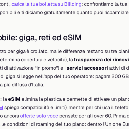
conti,
carica la tua bolletta su Billding
: confrontiamo la tua
sponibili e ti diciamo gratuitamente quanto puoi risparmiare
bile: giga, reti ed eSIM
zo per giga è crollato, ma le differenze restano su tre piani
etermina copertura e velocità), la
trasparenza dei rinnov
i di attivazione “in promo”) e i
servizi accessori
attivi di d
di giga si legge nell’app del tuo operatore: pagare 200 GB
 più diffusa d’Italia.
: la
eSIM
elimina la plastica e permette di attivare un pian
IM
spiega compatibilità e limiti), mentre per chi usa il telef
no ancora
offerte solo voce
pensate per gli over 60. Prima d
la le condizioni di roaming del tuo piano: dentro l’Unione E