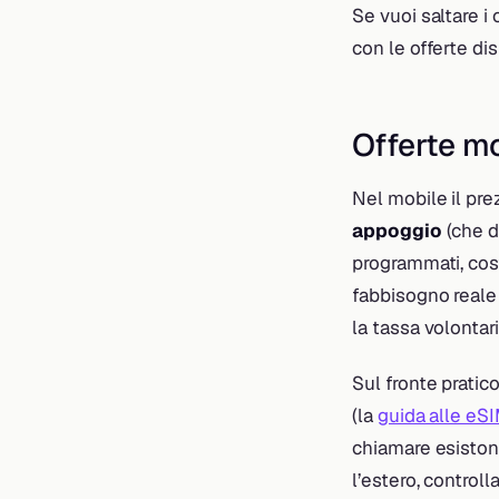
Se vuoi saltare i 
con le offerte di
Offerte mo
Nel mobile il prez
appoggio
(che d
programmati, cost
fabbisogno reale 
la tassa volontaria
Sul fronte pratico
(la
guida alle eS
chiamare esisto
l’estero, control