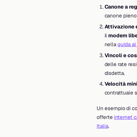
Canone a re
canone pieno 
Attivazione
il
modem lib
nella
guida a
Vincoli e cos
delle rate res
disdetta.
Velocità min
contrattuale s
Un esempio di com
offerte
internet c
Italia
.