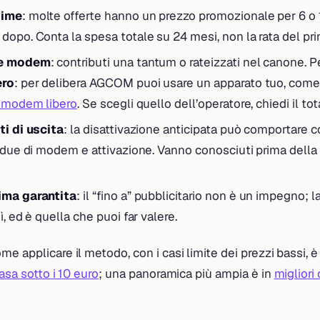
gime
: molte offerte hanno un prezzo promozionale per 6 o
dopo. Conta la spesa totale su 24 mesi, non la rata del pr
 e modem
: contributi una tantum o rateizzati nel canone. 
ero
: per delibera AGCOM puoi usare un apparato tuo, com
l modem libero
. Se scegli quello dell’operatore, chiedi il tot
ti di uscita
: la disattivazione anticipata può comportare co
idue di modem e attivazione. Vanno conosciuti prima della 
ima garantita
: il “fino a” pubblicitario non è un impegno; 
ì, ed è quella che puoi far valere.
e applicare il metodo, con i casi limite dei prezzi bassi, è
asa sotto i 10 euro
; una panoramica più ampia è in
migliori 