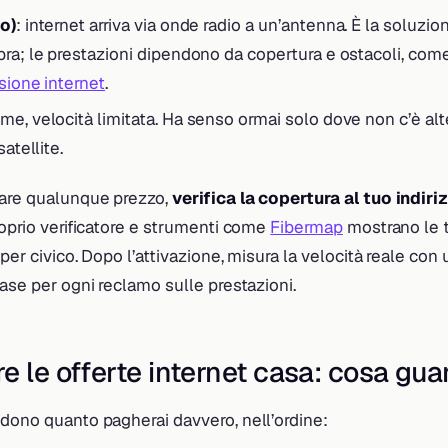
o)
: internet arriva via onde radio a un’antenna. È la soluzio
bra; le prestazioni dipendono da copertura e ostacoli, co
sione internet
.
ame, velocità limitata. Ha senso ormai solo dove non c’è alt
satellite.
tare qualunque prezzo,
verifica la copertura al tuo indiri
roprio verificatore e strumenti come
Fibermap
mostrano le 
 per civico. Dopo l’attivazione, misura la velocità reale con
 base per ogni reclamo sulle prestazioni.
e le offerte internet casa: cosa gua
idono quanto pagherai davvero, nell’ordine: