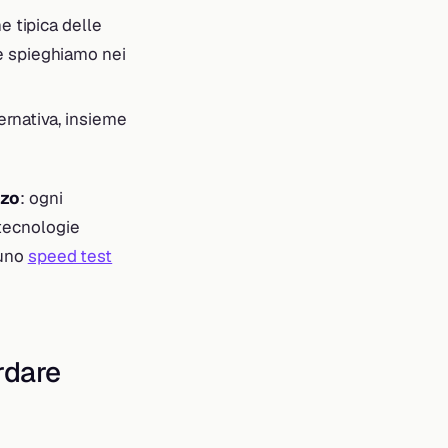
ne tipica delle
me spieghiamo nei
ernativa, insieme
zzo
: ogni
tecnologie
 uno
speed test
rdare