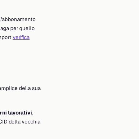
e l’abbonamento
 paga per quello
 sport
verifica
semplice della sua
rni lavorativi
;
CCID della vecchia