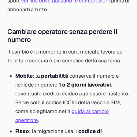
sport
verifica dove passano le competizioni
prima di
abbonarti a tutto.
Cambiare operatore senza perdere il
numero
Il cambio è il momento in cui il mercato lavora per
te, e la procedura è più semplice della sua fama:
Mobile
: la
portabilità
conserva il numero e
richiede in genere
1 o 2 giorni lavorativi
;
l’eventuale credito residuo può essere trasferito.
Serve solo il codice ICCID della vecchia SIM,
come spieghiamo nella
guida al cambio
operatore
.
Fisso
: la migrazione usa il
codice di