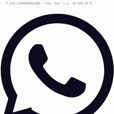
P.IVA IT04048261202 — Cap. Soc. i.v. 10.526,32 €