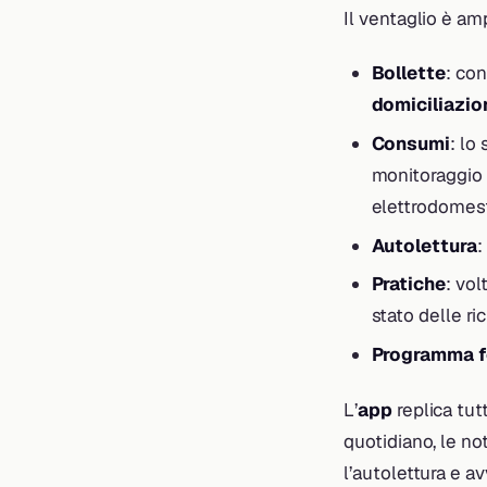
Il ventaglio è amp
Bollette
: co
domiciliazio
Consumi
: lo
monitoraggio 
elettrodomes
Autolettura
:
Pratiche
: vol
stato delle ri
Programma f
L’
app
replica tut
quotidiano, le no
l’autolettura e av