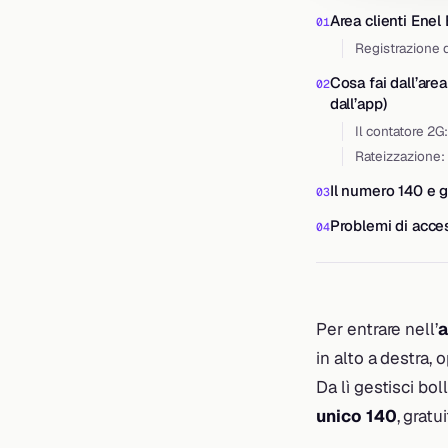
Area clienti Enel
Registrazione 
Cosa fai dall’area
dall’app)
Il contatore 2G
Rateizzazione:
Il numero 140 e gl
Problemi di acces
Per entrare nell’
a
in alto a destra, o
Da lì gestisci bo
unico 140
, gratu