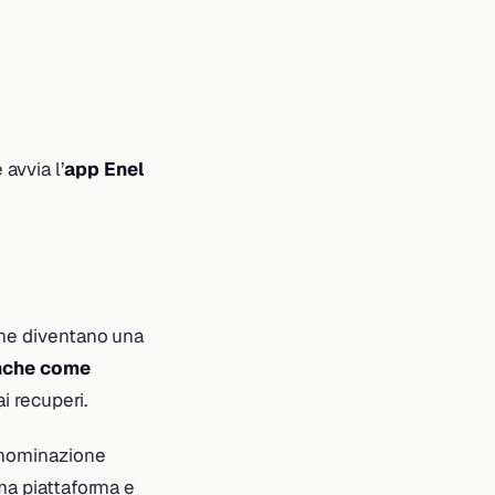
 avvia l’
app Enel
che diventano una
nche come
i recuperi.
enominazione
 ma piattaforma e