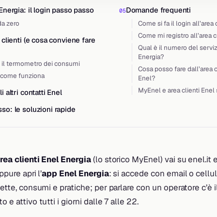
 Energia: il login passo passo
Domande frequenti
da zero
Come si fa il login all’area
Come mi registro all’area c
 clienti (e cosa conviene fare
Qual è il numero del serviz
Energia?
: il termometro dei consumi
Cosa posso fare dall’area c
 come funziona
Enel?
MyEnel e area clienti Enel
i altri contatti Enel
so: le soluzioni rapide
rea clienti Enel Energia
(lo storico MyEnel) vai su enel.it e
ppure apri l’
app Enel Energia
: si accede con email o cellu
llette, consumi e pratiche; per parlare con un operatore c’è
ito e attivo tutti i giorni dalle 7 alle 22.