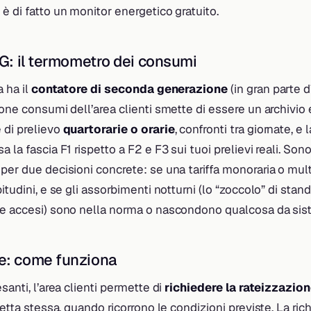
è di fatto un monitor energetico gratuito.
2G: il termometro dei consumi
a ha il
contatore di seconda generazione
(in gran parte d’
ione consumi dell’area clienti smette di essere un archivio
 di prelievo
quartorarie o orarie
, confronti tra giornate, e l
a la fascia F1 rispetto a F2 e F3 sui tuoi prelievi reali. So
per due decisioni concrete: se una tariffa monoraria o multi
itudini, e se gli assorbimenti notturni (lo “zoccolo” di stand
re accesi) sono nella norma o nascondono qualcosa da sis
e: come funziona
santi, l’area clienti permette di
richiedere la rateizzazio
letta stessa, quando ricorrono le condizioni previste. La ric