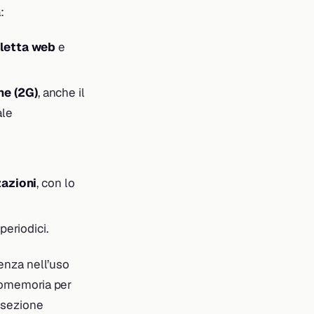
:
letta web
e
ne (2G)
, anche il
ale
zazioni
, con lo
eriodici.
renza nell’uso
promemoria per
a sezione