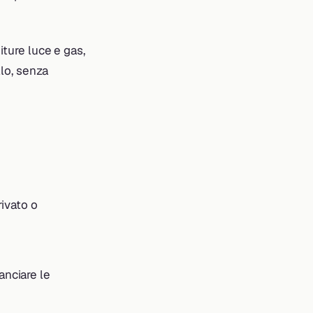
iture luce e gas,
llo, senza
privato o
anciare le