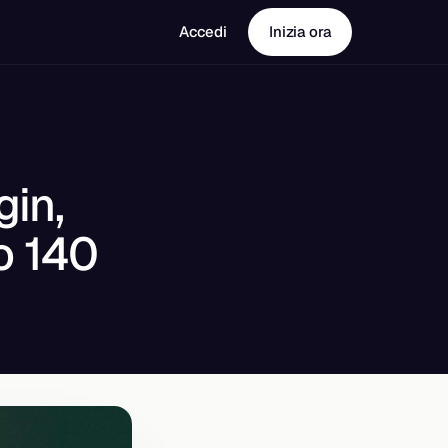
Accedi
Inizia ora
gin,
o 140