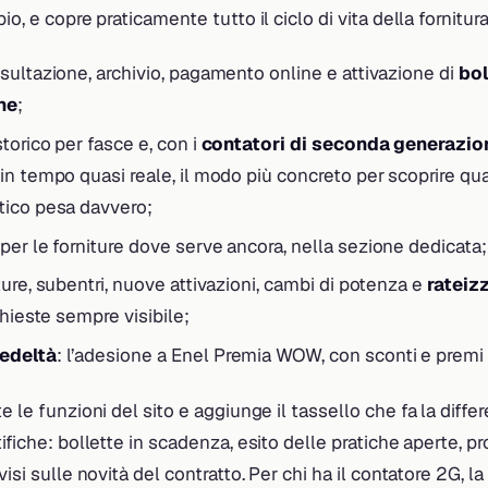
io, e copre praticamente tutto il ciclo di vita della fornitura
nsultazione, archivio, pagamento online e attivazione di
bol
ne
;
 storico per fasce e, con i
contatori di seconda generazio
in tempo quasi reale, il modo più concreto per scoprire qu
tico pesa davvero;
 per le forniture dove serve ancora, nella sezione dedicata;
ture, subentri, nuove attivazioni, cambi di potenza e
rateiz
chieste sempre visibile;
edeltà
: l’adesione a Enel Premia WOW, con sconti e premi p
te le funzioni del sito e aggiunge il tassello che fa la diffe
tifiche: bollette in scadenza, esito delle pratiche aperte, 
visi sulle novità del contratto. Per chi ha il contatore 2G, l