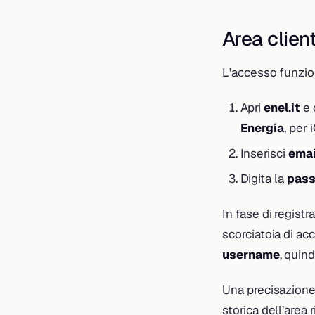
Area clien
L’accesso funzio
Apri
enel.it
e 
Energia
, per 
Inserisci
emai
Digita la
pas
In fase di regist
scorciatoia di ac
username
, quin
Una precisazione 
storica dell’area