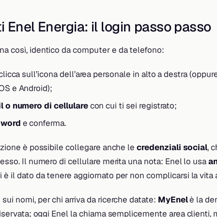
ti Enel Energia: il login passo passo
na così, identico da computer e da telefono:
clicca sull’icona dell’area personale in alto a destra (oppure
iOS e Android);
l o numero di cellulare
con cui ti sei registrato;
sword
e conferma.
razione è possibile collegare anche le
credenziali social
, 
cesso. Il numero di cellulare merita una nota: Enel lo usa
a
di è il dato da tenere aggiornato per non complicarsi la vita a
sui nomi, per chi arriva da ricerche datate:
MyEnel
è la d
 riservata; oggi Enel la chiama semplicemente area clienti,