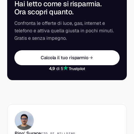
Hai letto come si risparmia.
Ora scopri
quanto
.
Confronta le offerte di luce, gas, internet e
telefono e attiva quella giusta in pochi minuti.
Gratis e senza impegno.
Calcola il tuo risparmio
4,9
di 5
Pino' Surace
CTO DI BILLDING