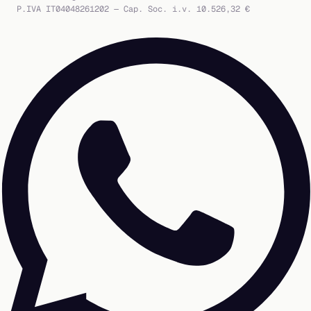
P.IVA IT04048261202 — Cap. Soc. i.v. 10.526,32 €