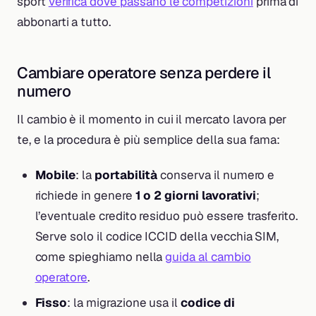
sport
verifica dove passano le competizioni
prima di
abbonarti a tutto.
Cambiare operatore senza perdere il
numero
Il cambio è il momento in cui il mercato lavora per
te, e la procedura è più semplice della sua fama:
Mobile
: la
portabilità
conserva il numero e
richiede in genere
1 o 2 giorni lavorativi
;
l’eventuale credito residuo può essere trasferito.
Serve solo il codice ICCID della vecchia SIM,
come spieghiamo nella
guida al cambio
operatore
.
Fisso
: la migrazione usa il
codice di