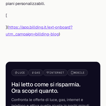
piani personalizzabili.
[
](
https://app.billding.it/ext-onboard?
utm_campaign=billding-blog
)
LUCE
GAS
INTERNET
MOBILE
Hai letto come si risparmia.
Ora scopri
quanto
.
Confronta le offerte di luce, gas, internet e
telefono e attiva quella giusta in pochi minuti.