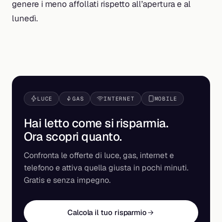
genere i meno affollati rispetto all’apertura e al
lunedì.
LUCE
GAS
INTERNET
MOBILE
Hai letto come si risparmia.
Ora scopri
quanto
.
Confronta le offerte di luce, gas, internet e
telefono e attiva quella giusta in pochi minuti.
Gratis e senza impegno.
Calcola il tuo risparmio