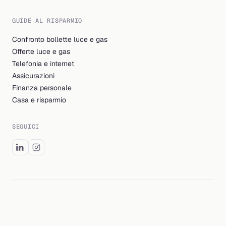
GUIDE AL RISPARMIO
Confronto bollette luce e gas
Offerte luce e gas
Telefonia e internet
Assicurazioni
Finanza personale
Casa e risparmio
SEGUICI
© 2026 Billding S.r.l. Tutti i diritti riservati.
P.IVA IT04048261202 — Cap. Soc. i.v. 10.526,32 €