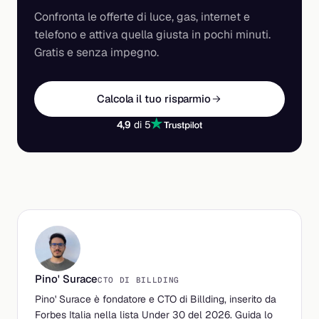
Confronta le offerte di luce, gas, internet e
telefono e attiva quella giusta in pochi minuti.
Gratis e senza impegno.
Calcola il tuo risparmio
4,9
di 5
Pino' Surace
CTO DI BILLDING
Pino' Surace è fondatore e CTO di Billding, inserito da
Forbes Italia nella lista Under 30 del 2026. Guida lo