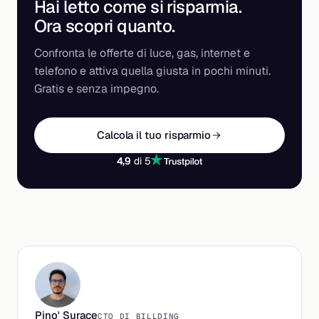
Hai letto come si risparmia.
Ora scopri
quanto
.
Confronta le offerte di luce, gas, internet e
telefono e attiva quella giusta in pochi minuti.
Gratis e senza impegno.
Calcola il tuo risparmio
4,9
di 5
Pino' Surace
CTO DI BILLDING