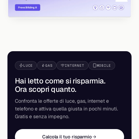
LUCE
GAS
INTERNET
MOBILE
Hai letto come si risparmia.
Ora scopri
quanto
.
Confronta le offerte di luce, gas, internet e
telefono e attiva quella giusta in pochi minuti.
Gratis e senza impegno.
Calcola il tuo risparmio