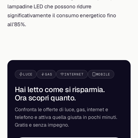
lampadine LED che possono ridurre
significativamente il consumo energetico fino
all’85%.
LUCE
GAS
INTERNET
MOBILE
Hai letto come si risparmia.
Ora scopri
quanto
.
Confronta le offerte di luce, gas, internet e
telefono e attiva quella giusta in pochi minuti.
Gratis e senza impegno.