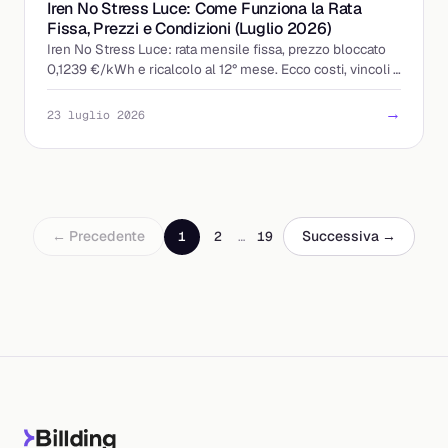
Iren No Stress Luce: Come Funziona la Rata
Fissa, Prezzi e Condizioni (Luglio 2026)
Iren No Stress Luce: rata mensile fissa, prezzo bloccato
0,1239 €/kWh e ricalcolo al 12° mese. Ecco costi, vincoli e
a chi conviene davvero.
→
23 luglio 2026
← Precedente
Successiva →
1
2
…
19