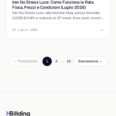
Iren No Stress Luce: Come Funziona la Rata
Fissa, Prezzi e Condizioni (Luglio 2026)
Iren No Stress Luce: rata mensile fissa, prezzo bloccato
0,1239 €/kWh e ricalcolo al 12° mese. Ecco costi, vincoli e
a chi conviene davvero.
→
23 luglio 2026
← Precedente
Successiva →
1
2
…
19