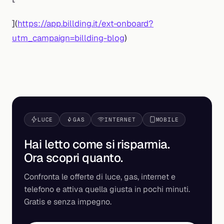
](
https://app.billding.it/ext-onboard?
utm_campaign=billding-blog
)
LUCE
GAS
INTERNET
MOBILE
Hai letto come si risparmia.
Ora scopri
quanto
.
Confronta le offerte di luce, gas, internet e
telefono e attiva quella giusta in pochi minuti.
Gratis e senza impegno.