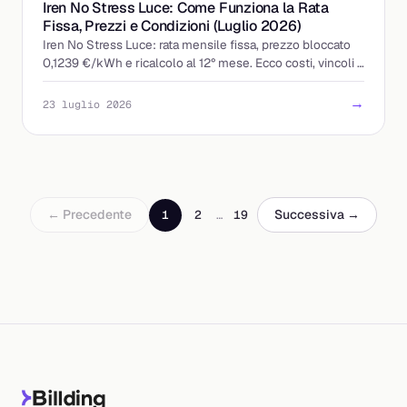
Iren No Stress Luce: Come Funziona la Rata
Fissa, Prezzi e Condizioni (Luglio 2026)
Iren No Stress Luce: rata mensile fissa, prezzo bloccato
0,1239 €/kWh e ricalcolo al 12° mese. Ecco costi, vincoli e
a chi conviene davvero.
→
23 luglio 2026
← Precedente
Successiva →
1
2
…
19