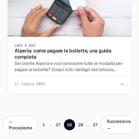
LUCE E GAS
Alperia: come pagare le bollette, una guida
completa
Sei cliente Alperia e vuoi conoscere tutte le modalità per
pagare le bollette? Scopri tutti i dettagli nell’articolo
dedicato.
→
17 luglio 2024
←
Successiva
1
…
27
28
29
…
37
Precedente
→