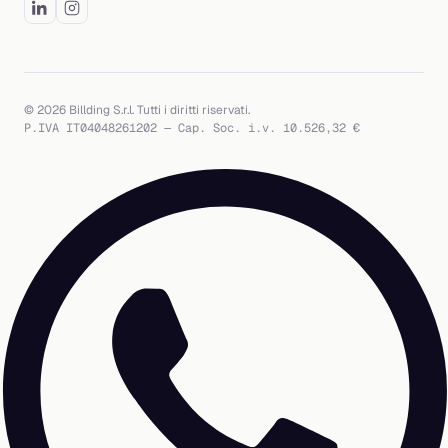
© 2026 Billding S.r.l. Tutti i diritti riservati.
P.IVA IT04048261202 — Cap. Soc. i.v. 10.526,32 €