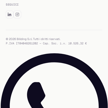
SEGUICI
© 2026 Billding S.r.l. Tutti i diritti riservati.
P.IVA IT04048261202 — Cap. Soc. i.v. 10.526,32 €