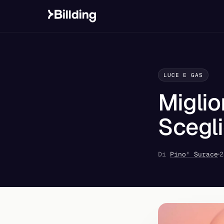
LUCE E GAS
Miglio
Scegli
Di
Pino' Surace
2