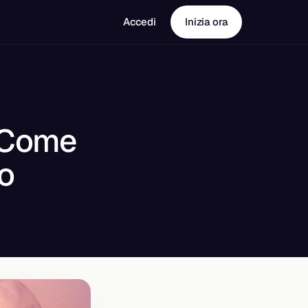
Accedi
Inizia ora
: Come
to