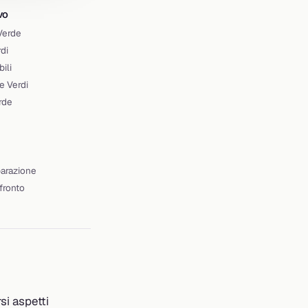
vo
 Verde
di
ili
e Verdi
erde
parazione
fronto
si aspetti