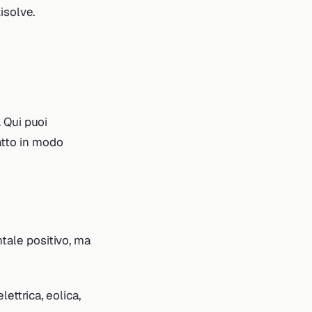
isolve.
.
Qui puoi
ratto in modo
ntale positivo, ma
lettrica, eolica,