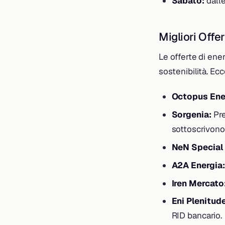
Sabato:
dalle
Migliori Offe
Le offerte di ene
sostenibilità. Ec
Octopus Ene
Sorgenia:
Pre
sottoscrivono 
NeN Special
A2A Energia:
Iren Mercato
Eni Plenitude
RID bancario.