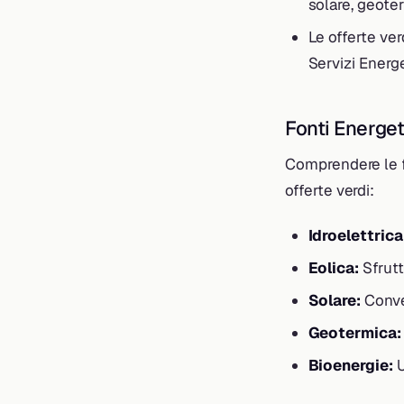
solare, geote
Le offerte ver
Servizi Energe
Fonti Energet
Comprendere le fo
offerte verdi:
Idroelettrica
Eolica:
Sfrutt
Solare:
Conver
Geotermica:
Bioenergie:
U