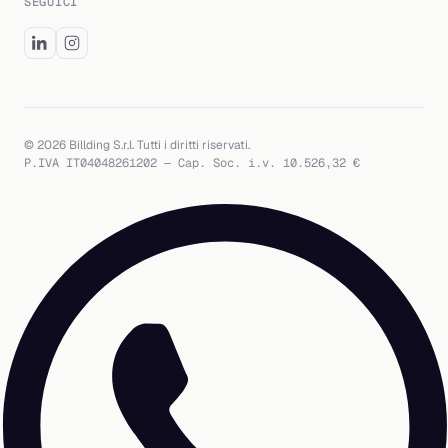
SEGUICI
© 2026 Billding S.r.l. Tutti i diritti riservati.
P.IVA IT04048261202 — Cap. Soc. i.v. 10.526,32 €