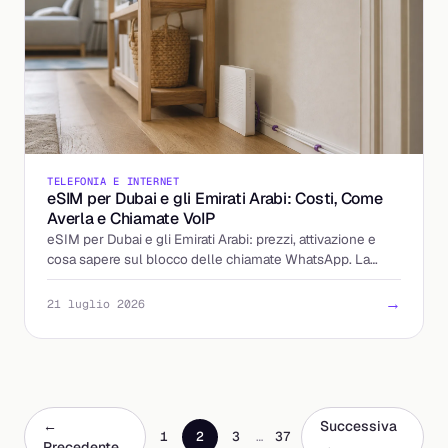
TELEFONIA E INTERNET
eSIM per Dubai e gli Emirati Arabi: Costi, Come
Averla e Chiamate VoIP
eSIM per Dubai e gli Emirati Arabi: prezzi, attivazione e
cosa sapere sul blocco delle chiamate WhatsApp. La
guida per partire preparato.
→
21 luglio 2026
←
Successiva
1
2
3
…
37
Precedente
→