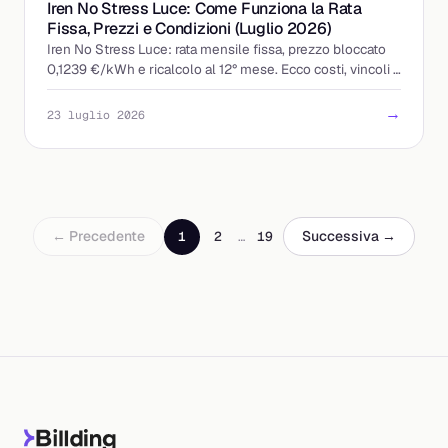
Iren No Stress Luce: Come Funziona la Rata
Fissa, Prezzi e Condizioni (Luglio 2026)
Iren No Stress Luce: rata mensile fissa, prezzo bloccato
0,1239 €/kWh e ricalcolo al 12° mese. Ecco costi, vincoli e
a chi conviene davvero.
→
23 luglio 2026
← Precedente
Successiva →
1
2
…
19