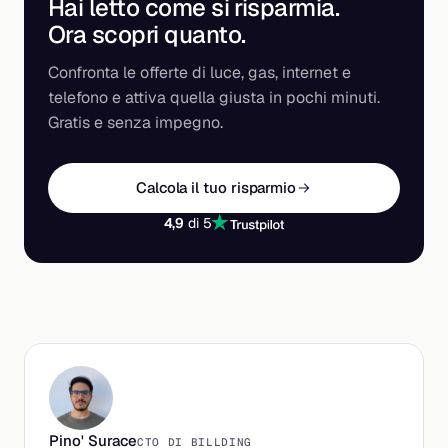
Hai letto come si risparmia.
Ora scopri
quanto
.
Confronta le offerte di luce, gas, internet e
telefono e attiva quella giusta in pochi minuti.
Gratis e senza impegno.
Calcola il tuo risparmio
4,9
di 5
Pino' Surace
CTO DI BILLDING