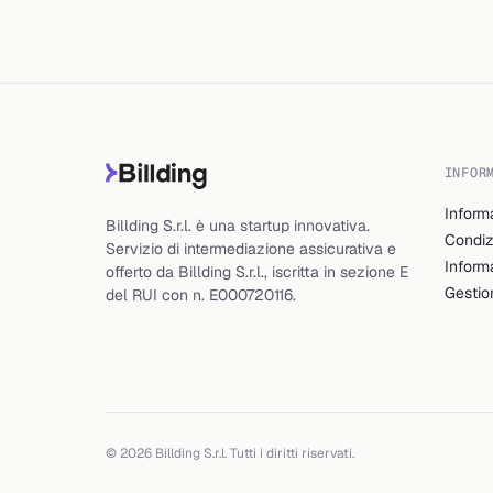
INFOR
Inform
Billding S.r.l. è una startup innovativa.
Condiz
Servizio di intermediazione assicurativa e
Inform
offerto da Billding S.r.l., iscritta in sezione E
Gestio
del RUI con n. E000720116.
© 2026 Billding S.r.l. Tutti i diritti riservati.