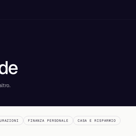
ide
ltro.
URAZIONI
FINANZA PERSONALE
CASA E RISPARMIO