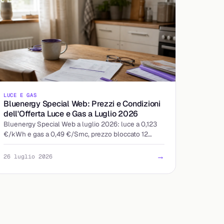
LUCE E GAS
Bluenergy Special Web: Prezzi e Condizioni
dell'Offerta Luce e Gas a Luglio 2026
Bluenergy Special Web a luglio 2026: luce a 0,123
€/kWh e gas a 0,49 €/Smc, prezzo bloccato 12
mesi, quota fissa 9 €/mese. Ecco a chi conviene
davvero.
→
26 luglio 2026