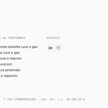
E AL RISPARMIO
SEGUICI
onto bollette luce e gas
te luce e gas
onia e internet
urazioni
nza personale
e risparmio
P.IVA IT04048261202 — Cap. Soc. i.v. 10.526,32 €