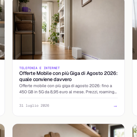
TELEFONIA E INTERNET
Offerte Mobile con più Giga di Agosto 2026:
quale conviene davvero
Offerte mobile con più giga di agosto 2026: fino a
450 GB in 5G da 8,95 euro al mese. Prezzi, roaming
UE e attivazione a confronto, con il costo reale per
giga.
→
31 luglio 2026