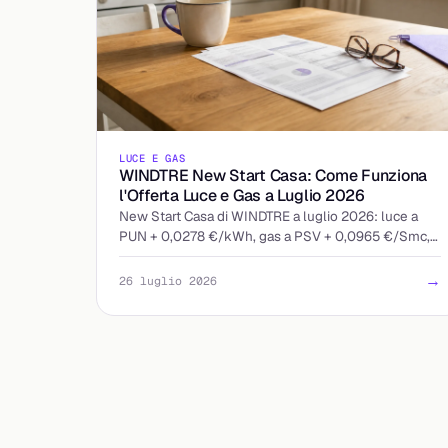
LUCE E GAS
WINDTRE New Start Casa: Come Funziona
l'Offerta Luce e Gas a Luglio 2026
New Start Casa di WINDTRE a luglio 2026: luce a
PUN + 0,0278 €/kWh, gas a PSV + 0,0965 €/Smc,
quota fissa 13 €/mese. Ecco come leggere l'offerta
indicizzata.
→
26 luglio 2026