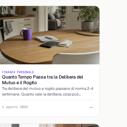
FINANZA PERSONALE
Quanto Tempo Passa tra la Delibera del
Mutuo e il Rogito
Tra delibera del mutuo e rogito passano di norma 2-4
settimane. Quanto vale la delibera, cosa può
allungare i tempi e come arrivare preparati dal
notaio.
→
1 agosto 2026