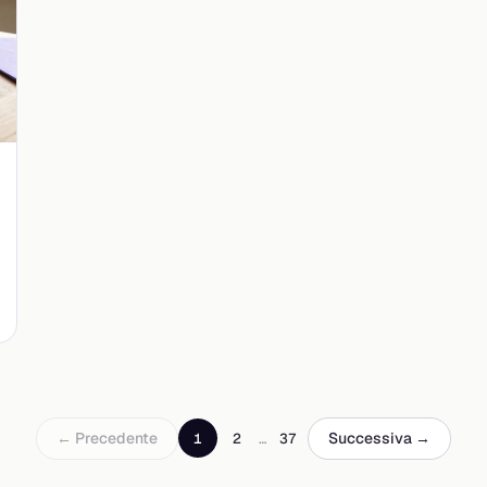
← Precedente
Successiva →
1
2
…
37