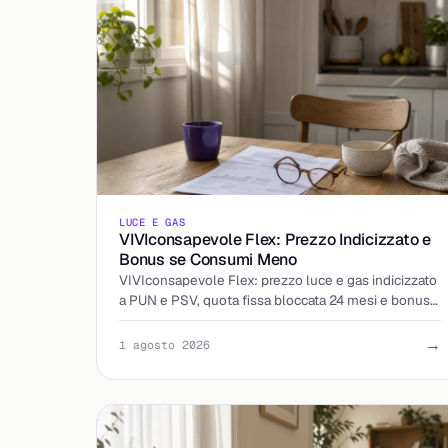
LUCE E GAS
VIVIconsapevole Flex: Prezzo Indicizzato e
Bonus se Consumi Meno
VIVIconsapevole Flex: prezzo luce e gas indicizzato
a PUN e PSV, quota fissa bloccata 24 mesi e bonus
legati al calo dei consumi. Come funziona e cosa
controllare.
→
1 agosto 2026