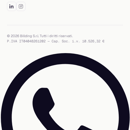
© 2026 Billding S.r.l. Tutti i diritti riservati.
P.IVA IT04048261202 — Cap. Soc. i.v. 10.526,32 €