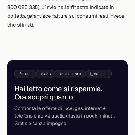
800 085 335). L’invio nelle finestre indicate in
bolletta garantisce fatture sui consumi reali invece
che stimati.
LUCE
GAS
INTERNET
MOBILE
Hai letto come si risparmia.
Ora scopri
quanto
.
Confronta le offerte di luce, gas, internet e
telefono e attiva quella giusta in pochi minuti.
Gratis e senza impegno.