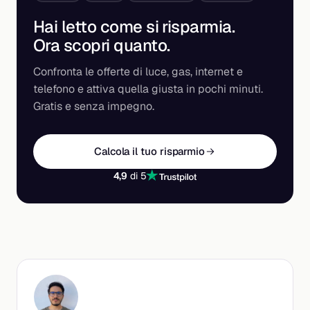
Hai letto come si risparmia.
Ora scopri
quanto
.
Confronta le offerte di luce, gas, internet e
telefono e attiva quella giusta in pochi minuti.
Gratis e senza impegno.
Calcola il tuo risparmio
4,9
di 5