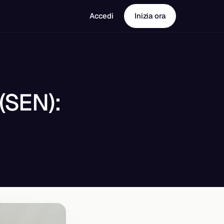
Accedi
Inizia ora
 (SEN):