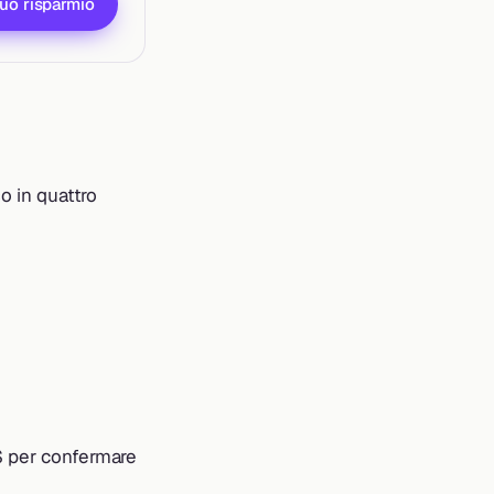
tuo risparmio
so in quattro
MS per confermare