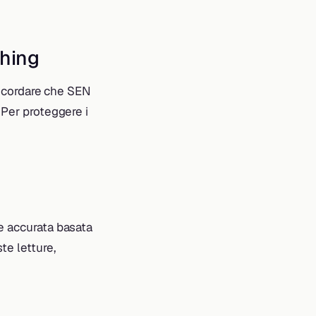
shing
 ricordare che SEN
 Per proteggere i
ne accurata basata
te letture,