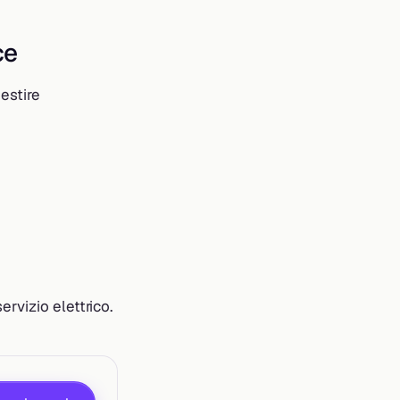
ce
estire
rvizio elettrico.