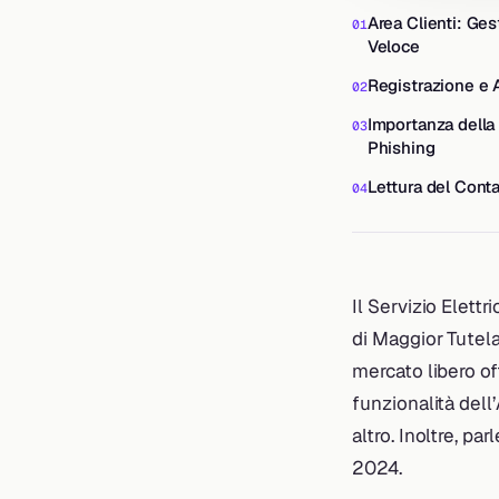
Area Clienti: Ge
Veloce
Registrazione e 
Importanza della
Phishing
Lettura del Cont
Il Servizio Elett
di Maggior Tutela
mercato libero of
funzionalità dell’
altro. Inoltre, p
2024.