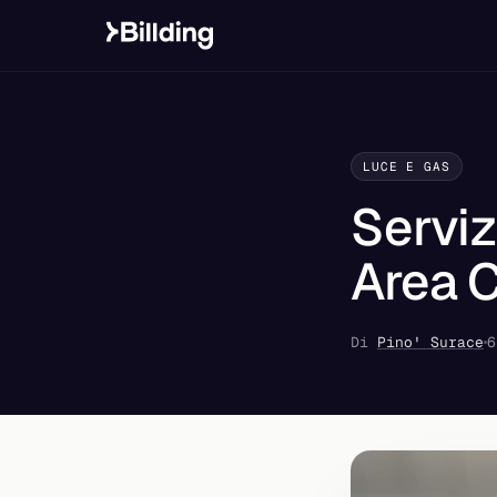
LUCE E GAS
Serviz
Area Cl
Di
Pino' Surace
6