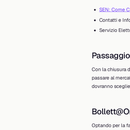
SEN: Come Con
Contatti e Inf
Servizio Elet
Passaggio 
Con la chiusura d
passare al mercat
dovranno sceglier
Bollett@On
Optando per la fat