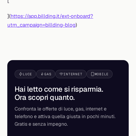
[
](
https://app.billding.it/ext-onboard?
utm_campaign=billding-blog
)
LUCE
GAS
INTERNET
MOBILE
Hai letto come si risparmia.
Ora scopri
quanto
.
Confronta le offerte di luce, gas, internet e
telefono e attiva quella giusta in pochi minuti.
Gratis e senza impegno.