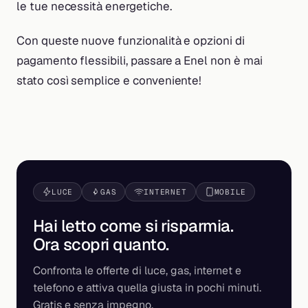
le tue necessità energetiche.
Con queste nuove funzionalità e opzioni di
pagamento flessibili, passare a Enel non è mai
stato così semplice e conveniente!
LUCE
GAS
INTERNET
MOBILE
Hai letto come si risparmia.
Ora scopri
quanto
.
Confronta le offerte di luce, gas, internet e
telefono e attiva quella giusta in pochi minuti.
Gratis e senza impegno.