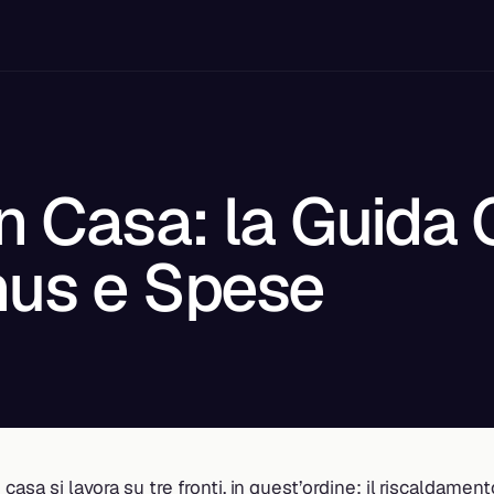
n Casa: la Guida
nus e Spese
 casa si lavora su tre fronti, in quest’ordine: il riscaldamen