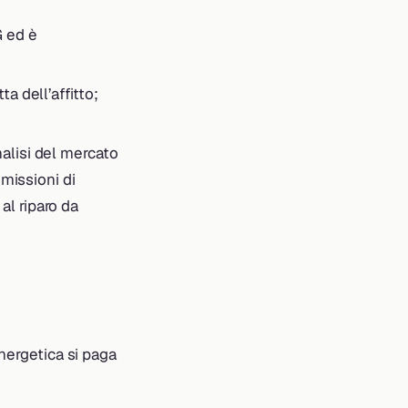
G ed è
a dell’affitto;
nalisi del mercato
missioni di
al riparo da
nergetica si paga