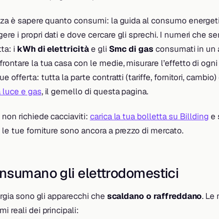
enza è sapere quanto consumi: la guida al consumo energe
re i propri dati e dove cercare gli sprechi. I numeri che 
ta: i
kWh di elettricità
e gli
Smc di gas
consumati in un 
rontare la tua casa con le medie, misurare l’effetto di ogni
 offerta: tutta la parte contratti (tariffe, fornitori, cambio)
 luce e gas
, il gemello di questa pagina.
non richiede cacciaviti:
carica la tua bolletta su Billding
e 
le tue forniture sono ancora a prezzo di mercato.
nsumano gli elettrodomestici
nergia sono gli apparecchi che
scaldano o raffreddano
. Le
 reali dei principali: