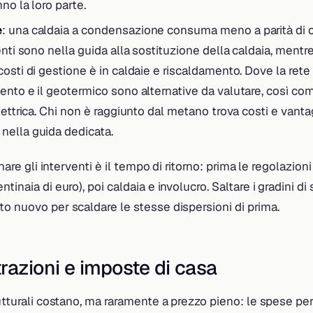
no la loro parte.
e
: una caldaia a condensazione consuma meno a parità di ca
enti sono nella guida alla sostituzione della caldaia, mentre
osti di gestione è in caldaie e riscaldamento. Dove la rete 
ento e il geotermico sono alternative da valutare, così com
lettrica. Chi non è raggiunto dal metano trova costi e vanta
nella guida dedicata.
inare gli interventi è il tempo di ritorno: prima le regolazioni
tinaia di euro), poi caldaia e involucro. Saltare i gradini di s
o nuovo per scaldare le stesse dispersioni di prima.
razioni e imposte di casa
rutturali costano, ma raramente a prezzo pieno: le spese per