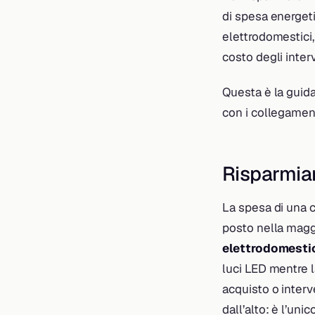
di spesa energetic
elettrodomestici,
costo degli interv
Questa è la guida
con i collegament
Risparmiar
La spesa di una 
posto nella maggi
elettrodomesti
luci LED mentre l
acquisto o interve
dall’alto: è l’uni