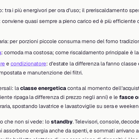
o: tra i più energivori per ora d’uso; il preriscaldamento sp
: conviene quasi sempre a pieno carico ed è più efficiente 
 aria: per porzioni piccole consuma meno del forno tradizio
a
: comoda ma costosa; come riscaldamento principale è la 
re
e
condizionatore
: d’estate la differenza la fanno classe
mpostata e manutenzione dei filtri.
rsali: la
classe energetica
conta al momento dell’acquis
iente ripaga la differenza di prezzo negli anni) e le
fasce o
ioraria, spostando lavatrice e lavastoviglie su sera e weeken
mo che non si vede: lo
standby
. Televisori, console, decode
hi assorbono energia anche da spenti, e sommati arrivano a