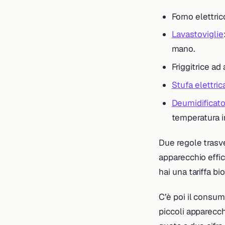
Forno elettric
Lavastoviglie
mano.
Friggitrice ad
Stufa elettric
Deumidificato
temperatura i
Due regole trasve
apparecchio effic
hai una tariffa b
C’è poi il consu
piccoli apparecc