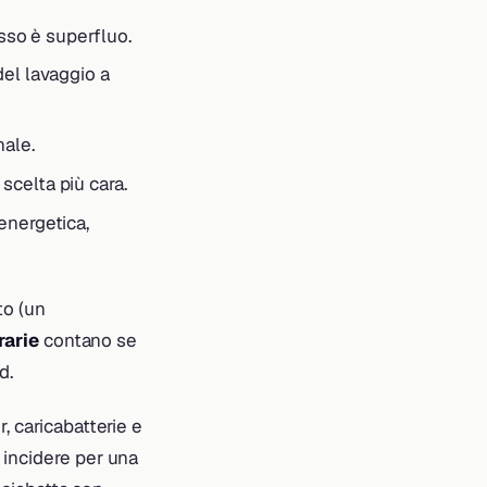
esso è superfluo.
del lavaggio a
nale.
scelta più cara.
 energetica,
to (un
rarie
contano se
d.
r, caricabatterie e
 incidere per una