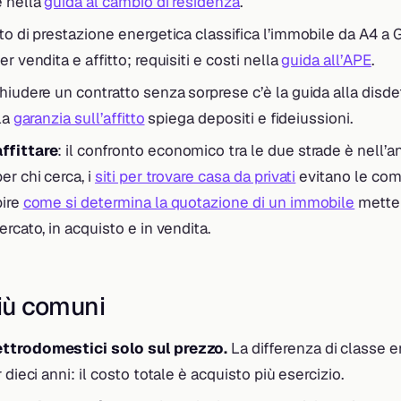
è nella
guida al cambio di residenza
.
tato di prestazione energetica classifica l’immobile da A4 a 
er vendita e affitto; requisiti e costi nella
guida all’APE
.
chiudere un contratto senza sorprese c’è la guida alla disdett
 la
garanzia sull’affitto
spiega depositi e fideiussioni.
ffittare
: il confronto economico tra le due strade è nell’a
er chi cerca, i
siti per trovare casa da privati
evitano le com
pire
come si determina la quotazione di un immobile
mette 
ercato, in acquisto e in vendita.
più comuni
ttrodomestici solo sul prezzo.
La differenza di classe e
r dieci anni: il costo totale è acquisto più esercizio.