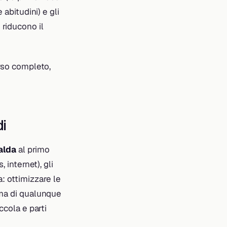
 abitudini) e gli
 riducono il
orso completo,
di
alda
al primo
, internet), gli
: ottimizzare le
ima di qualunque
ccola e parti