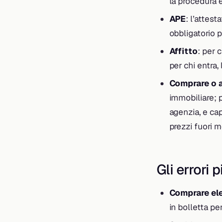
la procedura 
APE
: l’attes
obbligatorio p
Affitto
: per 
per chi entra,
Comprare o a
immobiliare; p
agenzia, e ca
prezzi fuori m
Gli errori 
Comprare ele
in bolletta pe