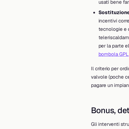
usati bene fan
Sostituzion
incentivi corr
tecnologie e c
teleriscaldam
per la parte e
bombola GPL
Il criterio per ord
valvole (poche cen
pagare un impiant
Bonus, det
Gli interventi st