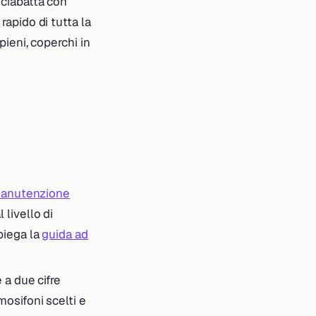
a ciabatta con
 rapido di tutta la
 pieni, coperchi in
anutenzione
livello di
piega la
guida ad
 a due cifre
osifoni scelti e