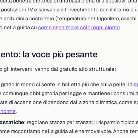
sulla bolletta elettrica di una casa piena di dispositivi. Un
 postazioni TV e scrivania è l’investimento con il ritorno più
le abitudini a costo zero (temperatura del frigorifero, carichi
to nella guida su
come risparmiare soldi ogni giorno
.
nto: la voce più pesante
 gli interventi vanno dal gratuito allo strutturale:
 grado in meno si sente in bolletta più che sulla pelle; la
m
 comunque obbligatoria per legge e mantiene i consumi al 
date di accensione dipendono dalla zona climatica, come s
 norme
.
ostatiche
: regolano stanza per stanza; il risparmio tipico è
come raccontiamo nella guida alle termovalvole. Anche term