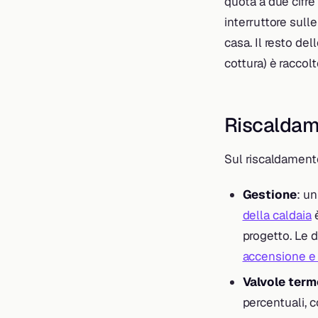
quota a due cifre 
interruttore sulle
casa. Il resto del
cottura) è raccol
Riscaldame
Sul riscaldamento
Gestione
: un
della caldaia
è
progetto. Le 
accensione e
Valvole term
percentuali, 