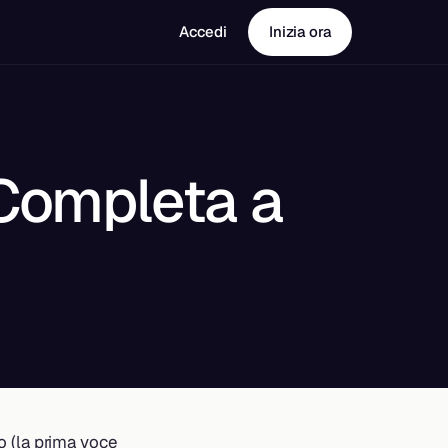
Accedi
Inizia ora
 Completa a
to (la prima voce