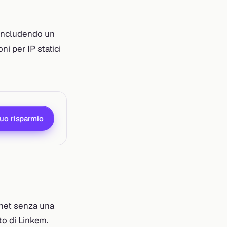
 includendo un
i per IP statici
tuo risparmio
rnet senza una
to di Linkem.