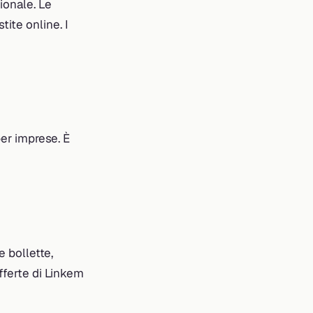
ionale. Le
ite online. I
per imprese. È
e bollette,
offerte di Linkem