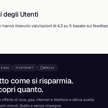
i degli Utenti
em hanno ricevuto valutazioni di 4,3 su 5 basate sui feedback
GAS
INTERNET
MOBILE
tto come si risparmia.
copri
quanto
.
 offerte di luce, gas, internet e telefono e attiva quella
ochi minuti. Gratis e senza impegno.