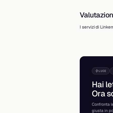
Valutazion
I servizi di Link
LUCE
Hai le
Ora s
Confronta le
giusta in p