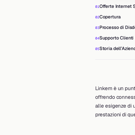
Offerte Internet 
Copertura
Processo di Disd
Supporto Clienti
Storia dell’Azien
Linkem è un punto
offrendo connessi
alle esigenze di 
prestazioni di qu