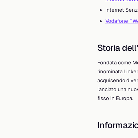
Internet Senza
Vodafone FWA:
Storia del
Fondata come Meg
rinominata Linkem
acquisendo diver
lanciato una nuov
fisso in Europa.
Informazio