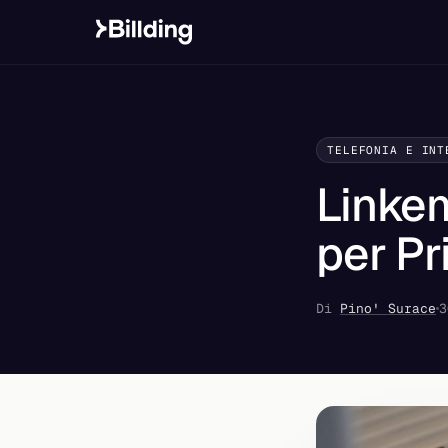
TELEFONIA E INT
Linkem
per Pr
Di
Pino' Surace
3